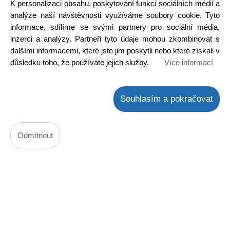
K personalizaci obsahu, poskytování funkcí sociálních médií a
Ihned k odeslání
analýze naší návštěvnosti využíváme soubory cookie. Tyto
Skladem na prodejně
informace, sdílíme se svými partnery pro sociální média,
Detail
inzerci a analýzy. Partneři tyto údaje mohou zkombinovat s
dalšími informacemi, které jste jim poskytli nebo které získali v
důsledku toho, že používáte jejich služby.
Více informací
Souhlasím a pokračovat
Odmítnout
2SC3264 + 2SA1295 Sanken pár pro NF výkonové zesilovače
Kód: 2000149100
Cena bez DPH: 225,52 Kč
Cena s DPH: 272,86 Kč