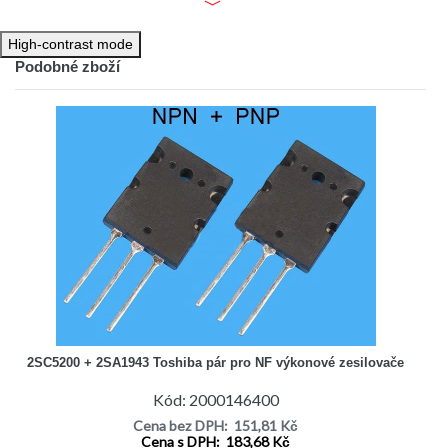
Oblast použití je pro NF koncové zesilovače s trvalým
sinusovým výkonem 50 - 80W při použití jedné dvojice.
Vhodný typ pro paralelní řazení. Tímto párem lze
High-contrast mode
bezproblému nahradit méně výkonné tranzistory 2SC3854 +
Podobné zboží
2SA1490, 2SC5197 + 2SA1940.
2SC5200 + 2SA1943 Toshiba pár pro NF výkonové zesilovače
Kód: 2000146400
Cena bez DPH: 151,81 Kč
Cena s DPH: 183,68 Kč