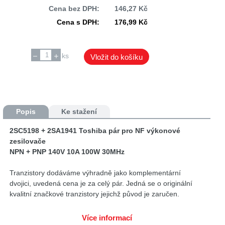
Cena bez DPH:
146,27 Kč
Cena s DPH:
176,99 Kč
ks
Vložit do košíku
Popis
Ke stažení
2SC5198 + 2SA1941 Toshiba pár pro NF výkonové
zesilovače
NPN + PNP 140V 10A 100W 30MHz
Tranzistory dodáváme výhradně jako komplementární
dvojici, uvedená cena je za celý pár. Jedná se o originální
kvalitní značkové tranzistory jejichž původ je zaručen.
Jednotlivé tranzistory lze objednat i samostatně.
Více informací