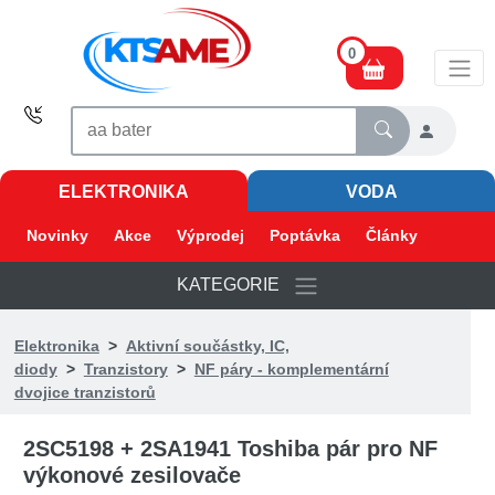
0
ELEKTRONIKA
VODA
Novinky
Akce
Výprodej
Poptávka
Články
KATEGORIE
Elektronika
>
Aktivní součástky, IC,
diody
>
Tranzistory
>
NF páry - komplementární
dvojice tranzistorů
2SC5198 + 2SA1941 Toshiba pár pro NF
výkonové zesilovače