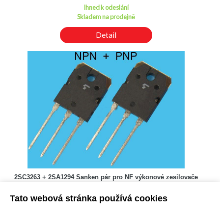
Ihned k odeslání
Skladem na prodejně
Detail
2SC3263 + 2SA1294 Sanken pár pro NF výkonové zesilovače
Kód: 2000298900
Tato webová stránka používá cookies
Cena bez DPH: 173,19 Kč
Cena s DPH: 209,55 Kč