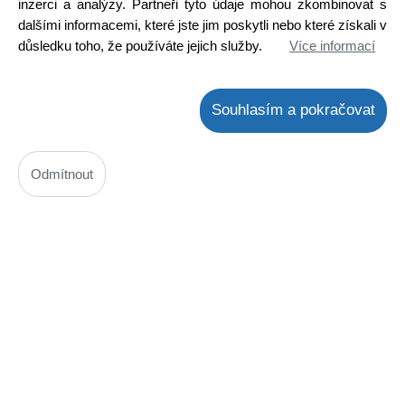
inzerci a analýzy. Partneři tyto údaje mohou zkombinovat s
dalšími informacemi, které jste jim poskytli nebo které získali v
důsledku toho, že používáte jejich služby.
Více informací
Souhlasím a pokračovat
BD179 / BD441
Odmítnout
Kód: 2000034010
Cena bez DPH: 10,78 Kč
Cena s DPH: 13,04 Kč
Ihned k odeslání
Skladem na prodejně
Detail