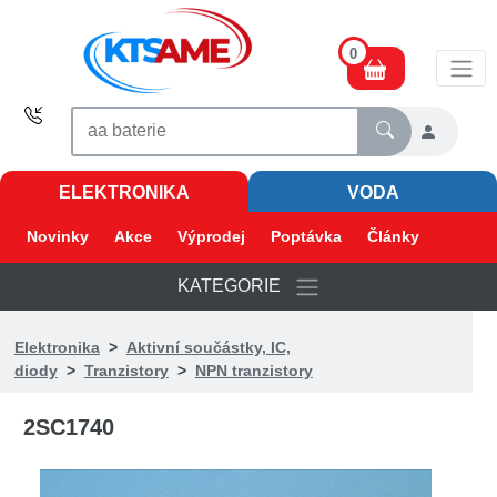
0
ELEKTRONIKA
VODA
Novinky
Akce
Výprodej
Poptávka
Články
KATEGORIE
Elektronika
>
Aktivní součástky, IC,
diody
>
Tranzistory
>
NPN tranzistory
2SC1740