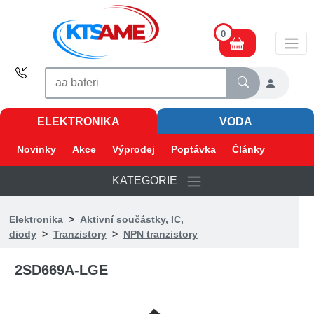
0
ELEKTRONIKA
VODA
Novinky
Akce
Výprodej
Poptávka
Články
KATEGORIE
Elektronika
>
Aktivní součástky, IC,
diody
>
Tranzistory
>
NPN tranzistory
2SD669A-LGE