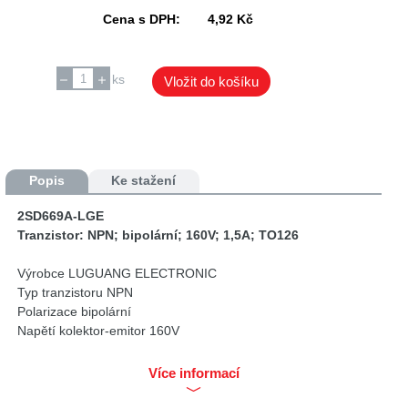
Cena s DPH:
4,92 Kč
ks
Vložit do košíku
Popis
Ke stažení
2SD669A-LGE
Tranzistor: NPN; bipolární; 160V; 1,5A; TO126
Výrobce LUGUANG ELECTRONIC
Typ tranzistoru NPN
Polarizace bipolární
Napětí kolektor-emitor 160V
Proud kolektoru 1,5A
Kryt TO126
Více informací
Montáž THT
Kmitočet 140MHz