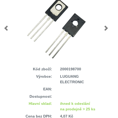
Previous
Next
Kód zboží:
2000198700
Výrobce:
LUGUANG
ELECTRONIC
EAN:
Dostupnost:
Hlavní sklad:
ihned k odeslání
na prodejně > 25 ks
Cena bez DPH:
4,07 Kč