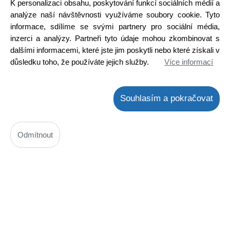
K personalizaci obsahu, poskytování funkcí sociálních médií a
Skladem na prodejně
analýze naší návštěvnosti využíváme soubory cookie. Tyto
Detail
informace, sdílíme se svými partnery pro sociální média,
inzerci a analýzy. Partneři tyto údaje mohou zkombinovat s
dalšími informacemi, které jste jim poskytli nebo které získali v
důsledku toho, že používáte jejich služby.
Více informací
Souhlasím a pokračovat
Odmítnout
2SD965
Kód: 2000014100
Cena bez DPH: 6,61 Kč
Cena s DPH: 8,00 Kč
Ihned k odeslání