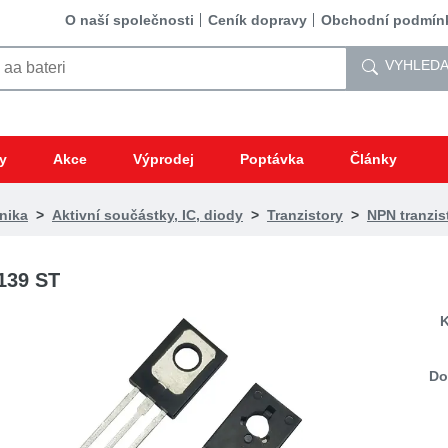
O naší společnosti
Ceník dopravy
Obchodní podmín
VYHLEDA
y
Akce
Výprodej
Poptávka
Články
nika
>
Aktivní součástky, IC, diody
>
Tranzistory
>
NPN tranzis
139 ST
K
Do