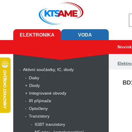
ELEKTRONIKA
VODA
Novink
Elektro
Aktivní součástky, IC, diody
Diaky
BD
Diody
Integrované obvody
IR přijímače
Optočleny
Tranzistory
IGBT tranzistory