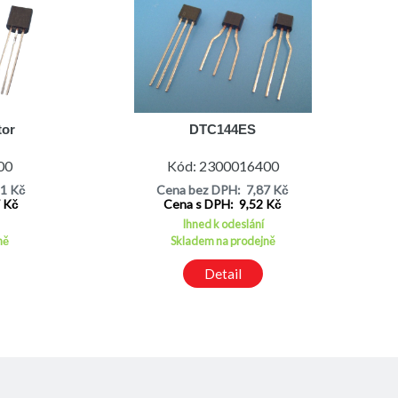
tor
DTC144ES
00
Kód: 2300016400
51 Kč
Cena bez DPH: 7,87 Kč
7 Kč
Cena s DPH: 9,52 Kč
Ihned k odeslání
ně
Skladem na prodejně
Detail