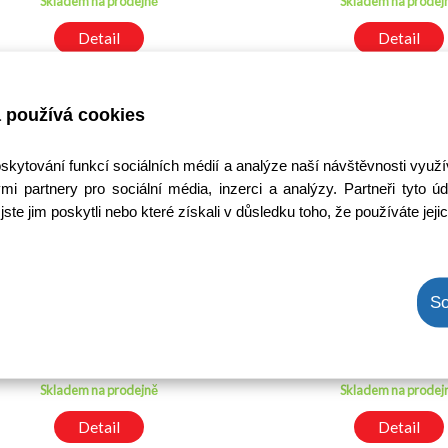
Skladem na prodejně
Skladem na prodej
Detail
Detail
 používá cookies
oskytování funkcí sociálních médií a analýze naší návštěvnosti využ
mi partnery pro sociální média, inzerci a analýzy. Partneři tyto
jste jim poskytli nebo které získali v důsledku toho, že používáte jeji
PZT2222A
2SC1815 Y
So
Kód: 2000324700
Kód: 20000015
Cena bez DPH: 15,51 Kč
Cena bez DPH: 16,
Cena s DPH: 18,77 Kč
Cena s DPH: 19,9
Ihned k odeslání
Ihned k odeslání
Skladem na prodejně
Skladem na prodej
Detail
Detail