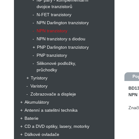
NF páry - komplementární
dvojice tranzistorů
N-FET tranzistory
NPN Darlington tranzistory
NPN tranzistory
NPN tranzistory s diodou
PNP Darlington tranzistory
PNP tranzistory
Silikonové podložky,
průchodky
Po
Tyristory
Varistory
BD13
Zobrazovače a displeje
NPN 
Akumulátory
Značk
Antenní a satelitní technika
Baterie
CD a DVD optiky, lasery, motorky
Dálkové ovladače