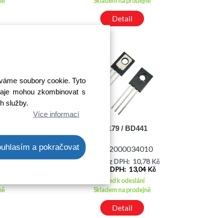
ně
Skladem na prodejně
Detail
íváme soubory cookie. Tyto
 údaje mohou zkombinovat s
ch služby.
Více informací
BD179 / BD441
uhlasím a pokračovat
00
Kód: 2000034010
51 Kč
Cena bez DPH: 10,78 Kč
7 Kč
Cena s DPH: 13,04 Kč
Ihned k odeslání
ně
Skladem na prodejně
Detail