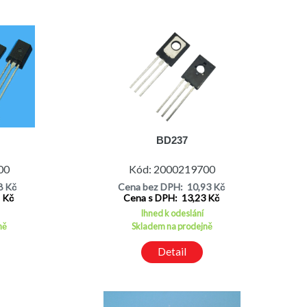
BD237
00
Kód: 2000219700
8 Kč
Cena bez DPH: 10,93 Kč
1 Kč
Cena s DPH: 13,23 Kč
Ihned k odeslání
ně
Skladem na prodejně
Detail