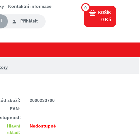
ky
Kontaktní informace
0
KOŠÍK
0 Kč
T
Přihlásit
tory
ód zboží:
2000233700
EAN:
stupnost:
Hlavní
Nedostupné
sklad: