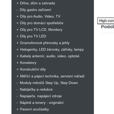
Dílna, dům a zahrada
Díly gastro zařízení
Díly pro Audio, Video, TV
High-con
Díly pro domácí spotřebiče
Podob
Díly pro TV LCD, Monitory
Díly pro TV LED
Gramofonové přenosky a jehly
Halogenky, LED žárovky, zářivky, lampy
Kabely antenní, audio, video, optické
Konektory
Konstrukční díly
Měřící a pájecí technika, servisní nářadí
Moduly měničů Step Up, Step Down
Nabíječky a redukce
Napaječe, napájecí zdroje
Náplně a tonery - originální
Pasivní součástky