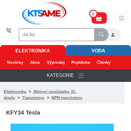
0
ELEKTRONIKA
VODA
Novinky
Akce
Výprodej
Poptávka
Články
KATEGORIE
Elektronika
>
Aktivní součástky, IC,
diody
>
Tranzistory
>
NPN tranzistory
KFY34 Tesla