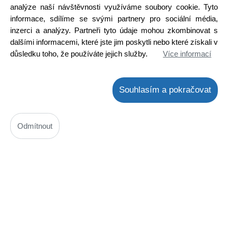
Skladem na prodejně
analýze naší návštěvnosti využíváme soubory cookie. Tyto
informace, sdílíme se svými partnery pro sociální média,
Detail
inzerci a analýzy. Partneři tyto údaje mohou zkombinovat s
dalšími informacemi, které jste jim poskytli nebo které získali v
důsledku toho, že používáte jejich služby.
Více informací
Souhlasím a pokračovat
Odmítnout
BD179 / BD441
Kód: 2000034010
Cena bez DPH: 10,78 Kč
Cena s DPH: 13,04 Kč
Ihned k odeslání