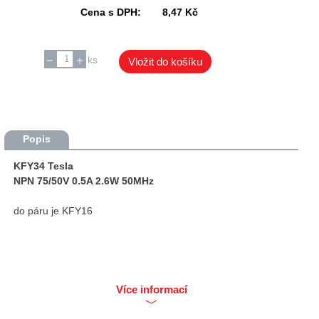
Cena s DPH:
8,47 Kč
ks
Vložit do košíku
Popis
KFY34 Tesla
NPN 75/50V 0.5A 2.6W 50MHz
do páru je KFY16
Více informací