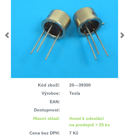
Previous
Next
Kód zboží:
20---39300
Výrobce:
Tesla
EAN:
Dostupnost:
Hlavní sklad:
ihned k odeslání
na prodejně > 25 ks
Cena bez DPH:
7 Kč