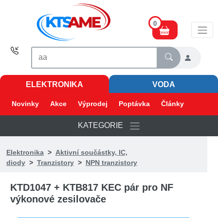
0
ELEKTRONIKA
VODA
Novinky
Akce
Výprodej
Poptávka
Články
KATEGORIE
Elektronika
>
Aktivní součástky, IC,
diody
>
Tranzistory
>
NPN tranzistory
KTD1047 + KTB817 KEC pár pro NF
výkonové zesilovače