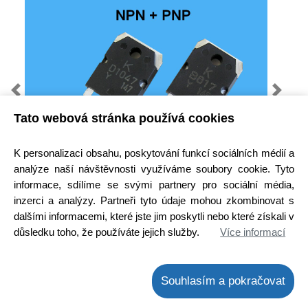
Previous
Next
Tato webová stránka používá cookies
K personalizaci obsahu, poskytování funkcí sociálních médií a
analýze naší návštěvnosti využíváme soubory cookie. Tyto
informace, sdílíme se svými partnery pro sociální média,
Kód zboží:
2000013400
inzerci a analýzy. Partneři tyto údaje mohou zkombinovat s
dalšími informacemi, které jste jim poskytli nebo které získali v
Výrobce:
KEC
důsledku toho, že používáte jejich služby.
Více informací
EAN:
Dostupnost:
Hlavní sklad:
ihned k odeslání
Souhlasím a pokračovat
na prodejně 6 ks
Cena bez DPH:
151,25 Kč