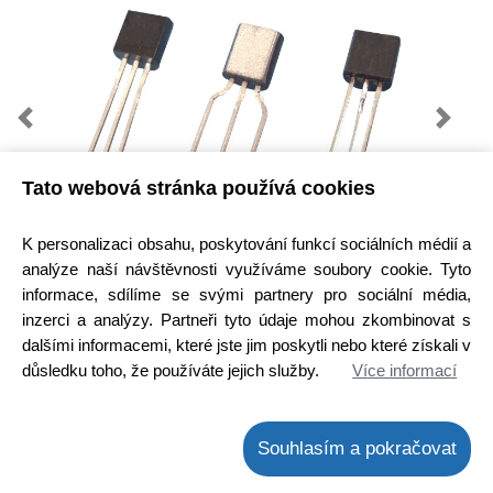
Previous
Next
Tato webová stránka používá cookies
K personalizaci obsahu, poskytování funkcí sociálních médií a
analýze naší návštěvnosti využíváme soubory cookie. Tyto
Kód zboží:
2000183400
informace, sdílíme se svými partnery pro sociální média,
inzerci a analýzy. Partneři tyto údaje mohou zkombinovat s
Výrobce:
DIOTEC
SEMICONDUCTOR
dalšími informacemi, které jste jim poskytli nebo které získali v
důsledku toho, že používáte jejich služby.
Více informací
EAN:
Dostupnost:
Hlavní sklad:
ihned k odeslání
Souhlasím a pokračovat
na prodejně > 25 ks
Cena bez DPH:
3,64 Kč