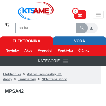
0
ELEKTRONIKA
VODA
Novinky
Akce
Výprodej
Poptávka
Články
KATEGORIE
Elektronika
>
Aktivní součástky, IC,
diody
>
Tranzistory
>
NPN tranzistory
MPSA42