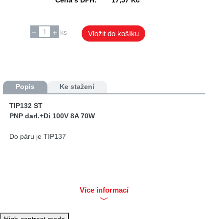
ks
Vložit do košíku
Popis
Ke stažení
TIP132 ST
PNP darl.+Di 100V 8A 70W
Do páru je TIP137
Více informací
High-contrast mode