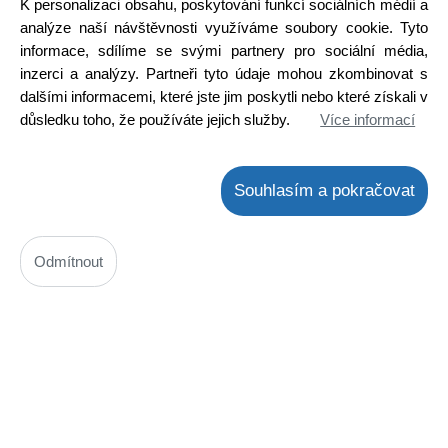
K personalizaci obsahu, poskytování funkcí sociálních médií a
Detail
analýze naší návštěvnosti využíváme soubory cookie. Tyto
informace, sdílíme se svými partnery pro sociální média,
inzerci a analýzy. Partneři tyto údaje mohou zkombinovat s
dalšími informacemi, které jste jim poskytli nebo které získali v
důsledku toho, že používáte jejich služby.
Více informací
Souhlasím a pokračovat
Odmítnout
BD684
Kód: 2000177400
Cena bez DPH: 21,78 Kč
Cena s DPH: 26,35 Kč
Ihned k odeslání
Skladem na prodejně