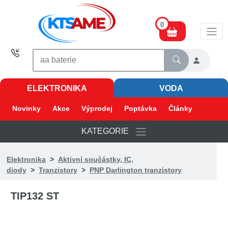
0
ELEKTRONIKA
VODA
Novinky
Akce
Výprodej
Poptávka
Články
KATEGORIE
Elektronika
>
Aktivní součástky, IC,
diody
>
Tranzistory
>
PNP Darlington tranzistory
TIP132 ST