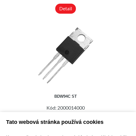
Detail
BDW94C ST
Kód: 2000014000
Cena bez DPH: 16,94 Kč
Cena s DPH: 20,50 Kč
Tato webová stránka používá cookies
Ihned k odeslání
Skladem na prodejně