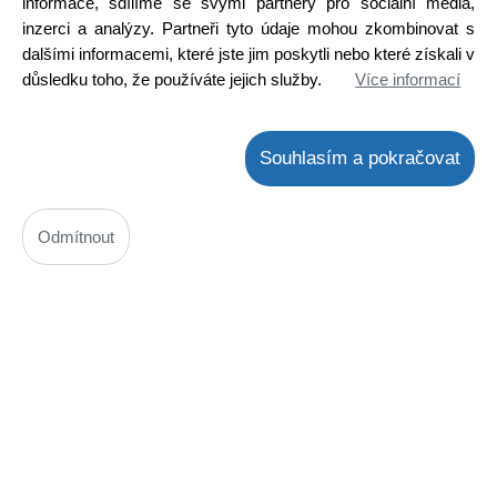
informace, sdílíme se svými partnery pro sociální média,
inzerci a analýzy. Partneři tyto údaje mohou zkombinovat s
dalšími informacemi, které jste jim poskytli nebo které získali v
důsledku toho, že používáte jejich služby.
Více informací
Souhlasím a pokračovat
Odmítnout
2SA1020-LGE
Kód: 2000299100
Cena bez DPH: 8,47 Kč
Cena s DPH: 10,25 Kč
Ihned k odeslání
Skladem na prodejně
Detail