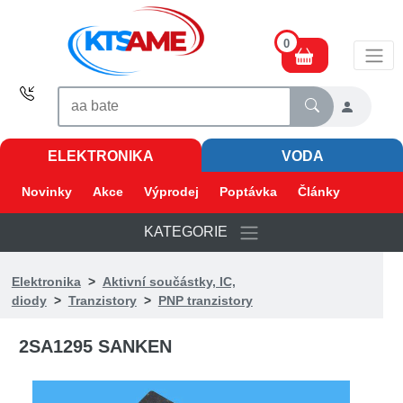
0
ELEKTRONIKA
VODA
Novinky
Akce
Výprodej
Poptávka
Články
KATEGORIE
Elektronika
>
Aktivní součástky, IC,
diody
>
Tranzistory
>
PNP tranzistory
2SA1295 SANKEN