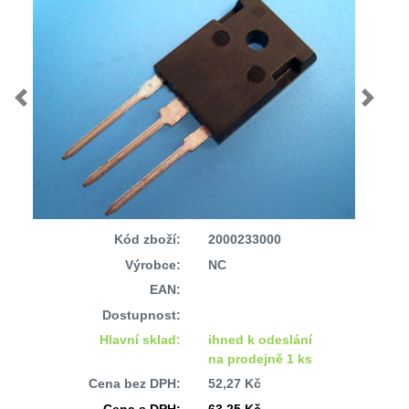
Previous
Next
Kód zboží:
2000233000
Výrobce:
NC
EAN:
Dostupnost:
Hlavní sklad:
ihned k odeslání
na prodejně 1 ks
Cena bez DPH:
52,27 Kč
Cena s DPH:
63,25 Kč