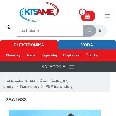
0
ELEKTRONIKA
VODA
Novinky
Akce
Výprodej
Poptávka
Články
KATEGORIE
Elektronika
>
Aktivní součástky, IC,
diody
>
Tranzistory
>
PNP tranzistory
2SA1633