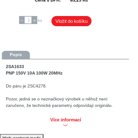
ks
Vložit do košíku
Popis
2SA1633
PNP 150V 10A 100W 20MHz
Do páru je 2SC4278.
Pozor, jedná se o neznačkový výrobek u něhož není
zaručeno, že technické parametry odpovídají originálu.
Doporučujeme použít značkovou náhradu celé dvojice
2SC5242 + 2SA1962
Více informací
High-contrast mode