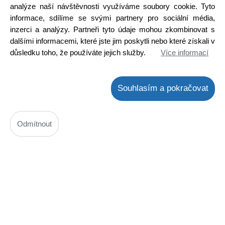
analýze naší návštěvnosti využíváme soubory cookie. Tyto
Detail
informace, sdílíme se svými partnery pro sociální média,
inzerci a analýzy. Partneři tyto údaje mohou zkombinovat s
DOPRODEJ
dalšími informacemi, které jste jim poskytli nebo které získali v
důsledku toho, že používáte jejich služby.
Více informací
Souhlasím a pokračovat
Odmítnout
2SA1943 UTC
Kód: 2000130500
Cena bez DPH: 62,92 Kč
Cena s DPH: 76,13 Kč
Ihned k odeslání
Skladem na prodejně