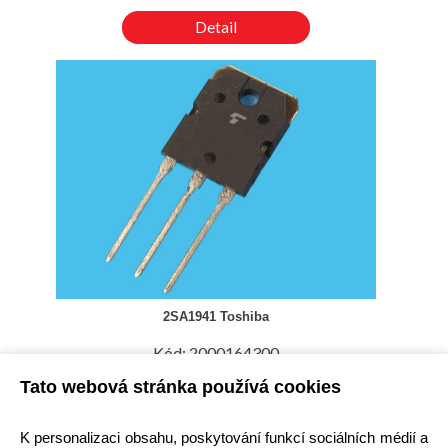
Detail
2SA1941 Toshiba
Kód: 2000164300
Cena bez DPH: 75,02 Kč
Tato webová stránka používá cookies
Cena s DPH: 90,77 Kč
Ihned k odeslání
Skladem na prodejně
K personalizaci obsahu, poskytování funkcí sociálních médií a