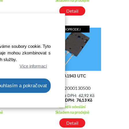
ně
Skladem na prodejně
Detail
DOPRODEJ
íváme soubory cookie. Tyto
 údaje mohou zkombinovat s
ch služby.
Více informací
88
2SA1943 UTC
uhlasím a pokračovat
00
Kód: 2000130500
09 Kč
Cena bez DPH: 62,92 Kč
8 Kč
Cena s DPH: 76,13 Kč
Ihned k odeslání
ně
Skladem na prodejně
Detail