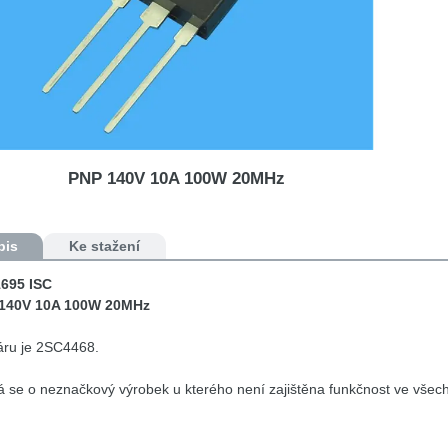
PNP 140V 10A 100W 20MHz
pis
Ke stažení
695 ISC
140V 10A 100W 20MHz
áru je 2SC4468.
 se o neznačkový výrobek u kterého není zajištěna funkčnost ve všech
ručujeme nahrazovat značkovým tranzistorem typu 2SA1941, do páru 