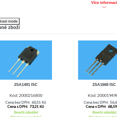
Více informac
trast mode
né zboží
2SA1491 ISC
2SA1668 ISC
Kód: 2000216800
Kód: 20001949
Cena bez DPH: 60,51 Kč
Cena bez DPH: 56,
Cena s DPH: 73,21 Kč
Cena s DPH: 68,5
Ihned k odeslání
Ihned k odeslání