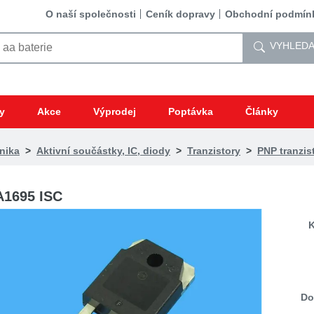
O naší společnosti
Ceník dopravy
Obchodní podmín
VYHLEDA
y
Akce
Výprodej
Poptávka
Články
nika
>
Aktivní součástky, IC, diody
>
Tranzistory
>
PNP tranzis
A1695 ISC
K
Do