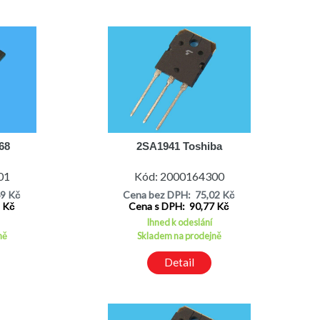
68
2SA1941 Toshiba
01
Kód: 2000164300
69 Kč
Cena bez DPH: 75,02 Kč
9 Kč
Cena s DPH: 90,77 Kč
Ihned k odeslání
ně
Skladem na prodejně
Detail