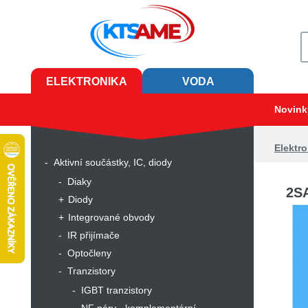
ELEKTRONIKA
VODA
Novink
Elektro
Aktivní součástky, IC, diody
Diaky
2S
Diody
Integrované obvody
IR přijímače
Optočleny
Tranzistory
IGBT tranzistory