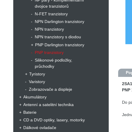
NF páry - komplementární
dvojice tranzistorů
N-FET tranzistory
NPN Darlington tranzistory
NPN tranzistory
NPN tranzistory s diodou
PNP Darlington tranzistory
PNP tranzistory
Silikonové podložky,
průchodky
Po
Tyristory
Varistory
2SA1
Zobrazovače a displeje
PNP 
Akumulátory
Do p
Antenní a satelitní technika
Baterie
Jedná
CD a DVD optiky, lasery, motorky
Dopo
Dálkové ovladače