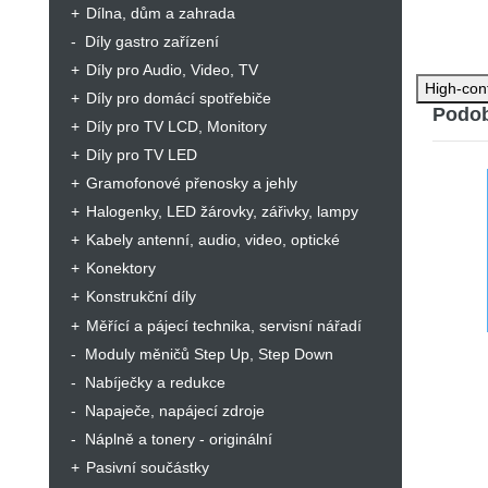
Dílna, dům a zahrada
Díly gastro zařízení
Díly pro Audio, Video, TV
High-con
Díly pro domácí spotřebiče
Podob
Díly pro TV LCD, Monitory
Díly pro TV LED
Gramofonové přenosky a jehly
Halogenky, LED žárovky, zářivky, lampy
Kabely antenní, audio, video, optické
Konektory
Konstrukční díly
Měřící a pájecí technika, servisní nářadí
Moduly měničů Step Up, Step Down
Nabíječky a redukce
Napaječe, napájecí zdroje
Náplně a tonery - originální
Pasivní součástky