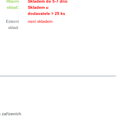
Hlavní
Skladem do 5-7 dnů
sklad:
Skladem u
dodavatele > 25 ks
Externí
není skladem
sklad:
 zařízeních.
je 2SC5198.