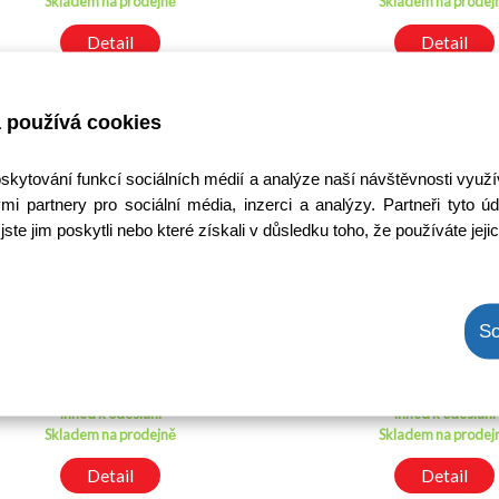
Skladem na prodejně
Skladem na prodej
Detail
Detail
 používá cookies
oskytování funkcí sociálních médií a analýze naší návštěvnosti využ
mi partnery pro sociální média, inzerci a analýzy. Partneři tyto
jste jim poskytli nebo které získali v důsledku toho, že používáte jeji
2SA1264 tranzistor
2SB688 / KTD6
So
Kód: 2000042500
Kód: 20001816
Cena bez DPH: 83,56 Kč
Cena bez DPH: 58,
Cena s DPH: 101,10 Kč
Cena s DPH: 70,2
Ihned k odeslání
Ihned k odeslání
Skladem na prodejně
Skladem na prodej
Detail
Detail