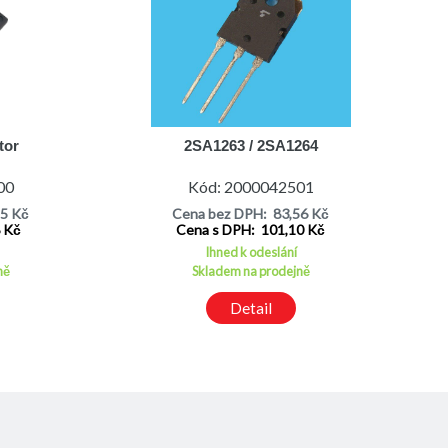
tor
2SA1263 / 2SA1264
00
Kód: 2000042501
15 Kč
Cena bez DPH: 83,56 Kč
8 Kč
Cena s DPH: 101,10 Kč
Ihned k odeslání
ně
Skladem na prodejně
Detail