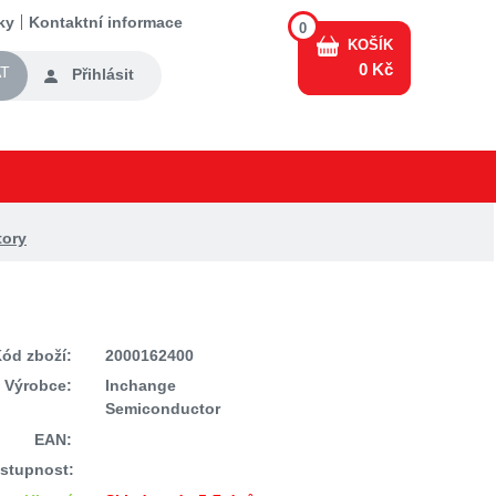
ky
Kontaktní informace
0
KOŠÍK
0 Kč
T
Přihlásit
tory
ód zboží:
2000162400
Výrobce:
Inchange
Semiconductor
EAN:
stupnost: