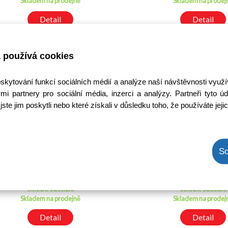
Skladem na prodejně
Skladem na prodej
Detail
Detail
DOPRODEJ
 používá cookies
oskytování funkcí sociálních médií a analýze naší návštěvnosti využ
mi partnery pro sociální média, inzerci a analýzy. Partneři tyto
jste jim poskytli nebo které získali v důsledku toho, že používáte jeji
2SA1306 - ISC
MJE15033 / MJE1
So
Kód: 2000078200
Kód: 20002244
Cena bez DPH: 35,20 Kč
Cena bez DPH: 33,
Cena s DPH: 42,59 Kč
Cena s DPH: 41,0
Ihned k odeslání
Ihned k odeslání
Skladem na prodejně
Skladem na prodej
Detail
Detail