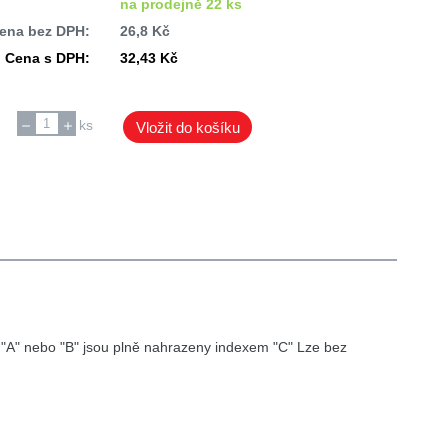
na prodejně 22 ks
ena bez DPH:
26,8 Kč
Cena s DPH:
32,43 Kč
ks
Vložit do košíku
"A" nebo "B" jsou plně nahrazeny indexem "C" Lze bez