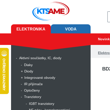
ELEKTRONIKA
VODA
Novink
Elektro
Aktivní součástky, IC, diody
Diaky
BD
Diody
Integrované obvody
IR přijímače
Optočleny
Tranzistory
IGBT tranzistory