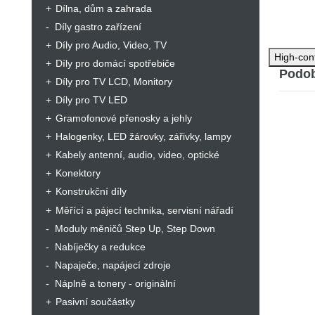
Dílna, dům a zahrada
Díly gastro zařízení
Díly pro Audio, Video, TV
High-con
Díly pro domácí spotřebiče
Podob
Díly pro TV LCD, Monitory
Díly pro TV LED
Gramofonové přenosky a jehly
Halogenky, LED žárovky, zářivky, lampy
Kabely antenní, audio, video, optické
Konektory
Konstrukční díly
Měřící a pájecí technika, servisní nářadí
Moduly měničů Step Up, Step Down
Nabíječky a redukce
Napaječe, napájecí zdroje
Náplně a tonery - originální
Pasivní součástky