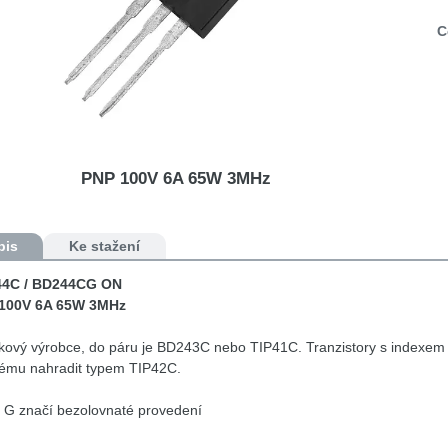
C
PNP 100V 6A 65W 3MHz
pis
Ke stažení
4C / BD244CG ON
100V 6A 65W 3MHz
ový výrobce, do páru je BD243C nebo TIP41C. Tranzistory s indexem 
lému nahradit typem TIP42C.
 G značí bezolovnaté provedení