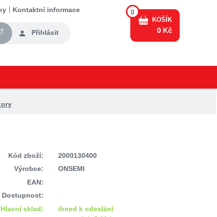
ky
Kontaktní informace
0
KOŠÍK
0 Kč
T
Přihlásit
tory
Kód zboží:
2000130400
Výrobce:
ONSEMI
EAN:
Dostupnost:
Hlavní sklad:
ihned k odeslání