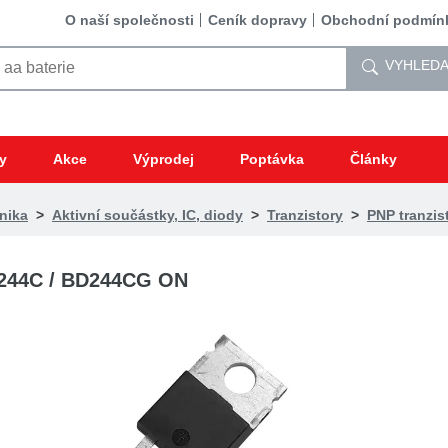
O naší společnosti
Ceník dopravy
Obchodní podmín
VYHLEDA
y
Akce
Výprodej
Poptávka
Články
nika
>
Aktivní součástky, IC, diody
>
Tranzistory
>
PNP tranzis
244C / BD244CG ON