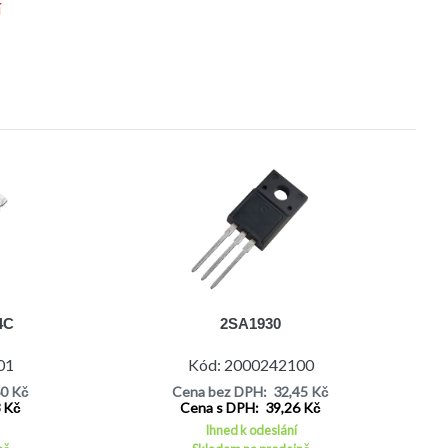
í
4C
2SA1930
01
Kód: 2000242100
80 Kč
Cena bez DPH: 32,45 Kč
3 Kč
Cena s DPH: 39,26 Kč
Ihned k odeslání