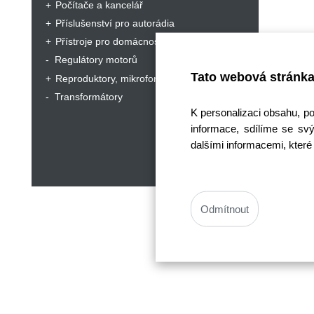
Počítače a kancelář
Příslušenství pro autorádia
Přístroje pro domácnost a hobby
Regulátory motorů
Tato webová stránka
Reproduktory, mikrofony, sluchátka
Transformátory
K personalizaci obsahu, p
informace, sdílíme se svý
dalšími informacemi, které 
Odmítnout