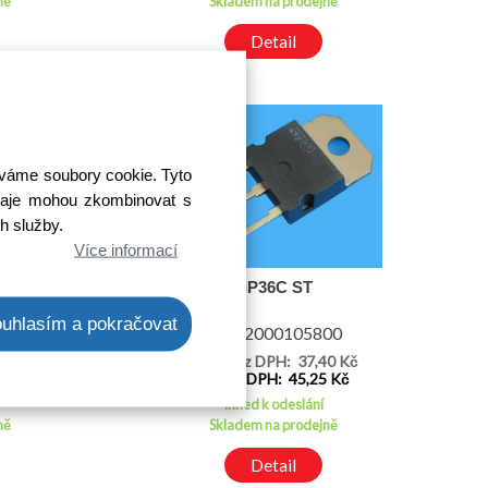
ně
Skladem na prodejně
Detail
íváme soubory cookie. Tyto
 údaje mohou zkombinovat s
ch služby.
Více informací
5033G
TIP36C ST
uhlasím a pokračovat
00
Kód: 2000105800
89 Kč
Cena bez DPH: 37,40 Kč
1 Kč
Cena s DPH: 45,25 Kč
Ihned k odeslání
ně
Skladem na prodejně
Detail