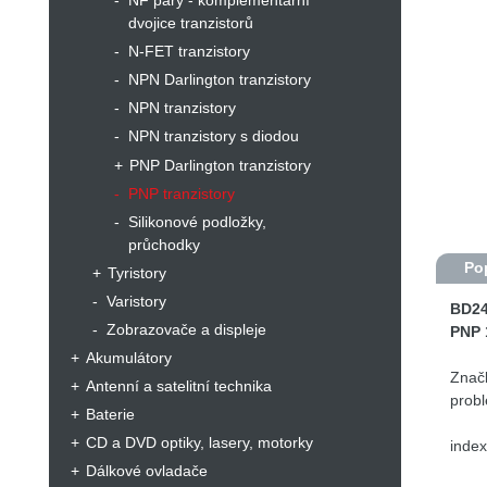
NF páry - komplementární
dvojice tranzistorů
N-FET tranzistory
NPN Darlington tranzistory
NPN tranzistory
NPN tranzistory s diodou
PNP Darlington tranzistory
PNP tranzistory
Silikonové podložky,
průchodky
Po
Tyristory
Varistory
BD24
Zobrazovače a displeje
PNP 
Akumulátory
Značk
Antenní a satelitní technika
prob
Baterie
CD a DVD optiky, lasery, motorky
index
Dálkové ovladače