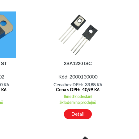
 ST
2SA1220 ISC
02
Kód: 2000130000
40 Kč
Cena bez DPH: 33,88 Kč
5 Kč
Cena s DPH: 40,99 Kč
Ihned k odeslání
ně
Skladem na prodejně
Detail