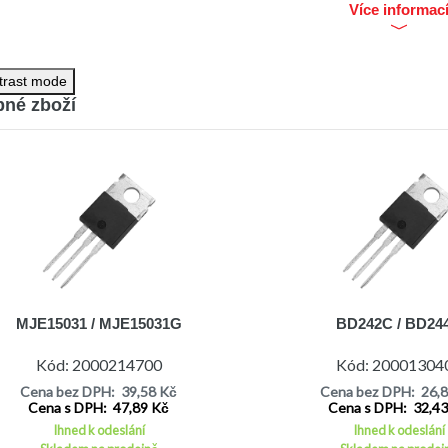
Více informac
trast mode
né zboží
MJE15031 / MJE15031G
BD242C / BD24
Kód: 2000214700
Kód: 20001304
Cena bez DPH: 39,58 Kč
Cena bez DPH: 26,
Cena s DPH: 47,89 Kč
Cena s DPH: 32,4
Ihned k odeslání
Ihned k odeslání