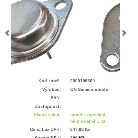
Previous
Next
Kód zboží:
2000199300
Výrobce:
ON Semiconductor
EAN:
Dostupnost:
Hlavní sklad:
ihned k odeslání
na prodejně 1 ks
Cena bez DPH:
247,93 Kč
Cena s DPH:
300 Kč