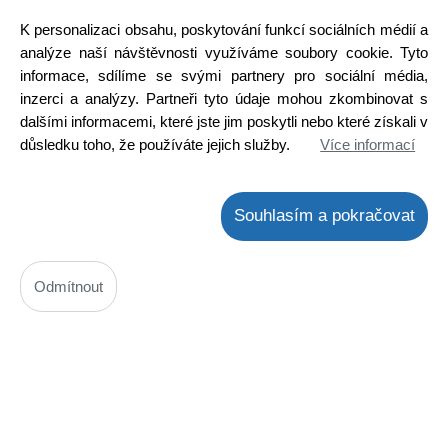
Cena s DPH: 197,65 Kč
K personalizaci obsahu, poskytování funkcí sociálních médií a
Ihned k odeslání
analýze naší návštěvnosti využíváme soubory cookie. Tyto
Skladem na prodejně
informace, sdílíme se svými partnery pro sociální média,
Detail
inzerci a analýzy. Partneři tyto údaje mohou zkombinovat s
dalšími informacemi, které jste jim poskytli nebo které získali v
důsledku toho, že používáte jejich služby.
Více informací
Souhlasím a pokračovat
Odmítnout
NJL1302DG
Kód: 2000189500
Cena bez DPH: 163,72 Kč