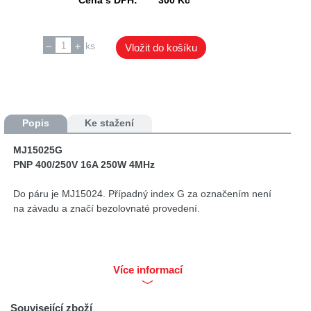
ks
Vložit do košíku
Popis
Ke stažení
MJ15025G
PNP 400/250V 16A 250W 4MHz
Do páru je MJ15024. Případný index G za označením není
na závadu a značí bezolovnaté provedení.
Více informací
Související zboží