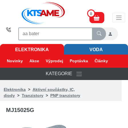
0
ELEKTRONIKA
VODA
Novinky
Akce
Výprodej
Poptávka
Články
KATEGORIE
Elektronika
>
Aktivní součástky, IC,
diody
>
Tranzistory
>
PNP tranzistory
MJ15025G