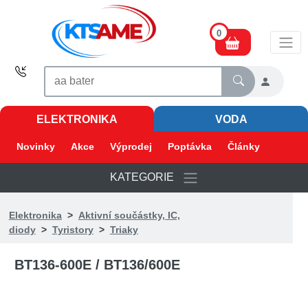
0
ELEKTRONIKA
VODA
Novinky
Akce
Výprodej
Poptávka
Články
KATEGORIE
Elektronika
>
Aktivní součástky, IC,
diody
>
Tyristory
>
Triaky
BT136-600E / BT136/600E