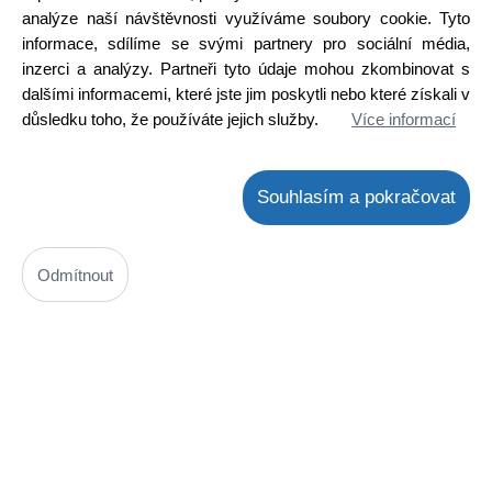
Detail
analýze naší návštěvnosti využíváme soubory cookie. Tyto
informace, sdílíme se svými partnery pro sociální média,
inzerci a analýzy. Partneři tyto údaje mohou zkombinovat s
dalšími informacemi, které jste jim poskytli nebo které získali v
důsledku toho, že používáte jejich služby.
Více informací
Souhlasím a pokračovat
Odmítnout
BT134-600E / BT134/600E
Kód: 1400299200
Cena bez DPH: 14,85 Kč
Cena s DPH: 17,97 Kč
Ihned k odeslání
Skladem na prodejně
Detail