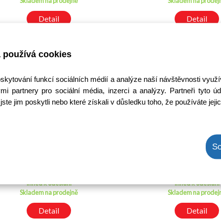
Skladem na prodejně
Skladem na prodej
Detail
Detail
 používá cookies
oskytování funkcí sociálních médií a analýze naší návštěvnosti využ
mi partnery pro sociální média, inzerci a analýzy. Partneři tyto
jste jim poskytli nebo které získali v důsledku toho, že používáte jeji
BTA140-800 / BTA140/800
BT139-800E / BT13
So
Kód: 1400196200
Kód: 14002174
Cena bez DPH: 29,04 Kč
Cena bez DPH: 26,
Cena s DPH: 35,14 Kč
Cena s DPH: 32,2
Ihned k odeslání
Ihned k odeslání
Skladem na prodejně
Skladem na prodej
Detail
Detail