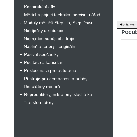
Konstrukční díly
Měřící a pájecí technika, servisní nářadí
Moduly měničů Step Up, Step Down
High-con
Nabíječky a redukce
Podob
Napaječe, napájecí zdroje
Náplně a tonery - originální
Pasivní součástky
Počítače a kancelář
Příslušenství pro autorádia
Přístroje pro domácnost a hobby
Regulátory motorů
Reproduktory, mikrofony, sluchátka
Transformátory