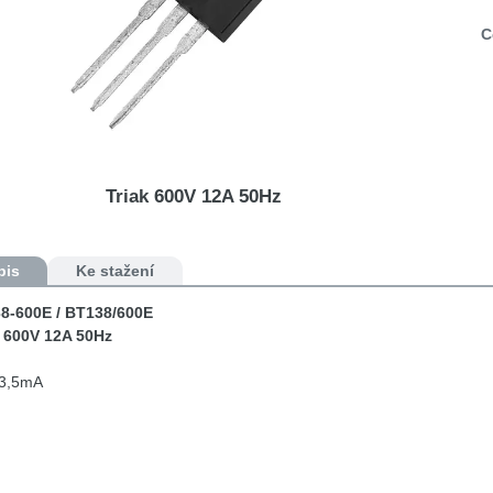
C
Triak 600V 12A 50Hz
pis
Ke stažení
8-600E / BT138/600E
k 600V 12A 50Hz
 3,5mA