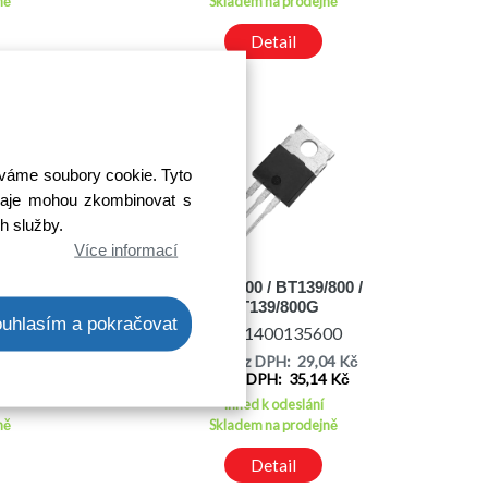
ně
Skladem na prodejně
Detail
íváme soubory cookie. Tyto
 údaje mohou zkombinovat s
ch služby.
Více informací
9/800E
BT139-800 / BT139/800 /
BT139/800G
uhlasím a pokračovat
00
Kód: 1400135600
62 Kč
Cena bez DPH: 29,04 Kč
1 Kč
Cena s DPH: 35,14 Kč
Ihned k odeslání
ně
Skladem na prodejně
Detail