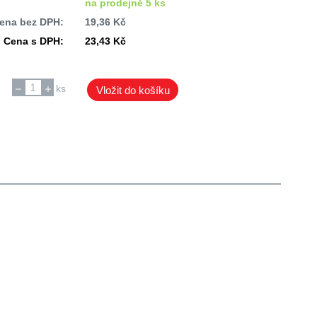
na prodejně 5 ks
ena bez DPH:
19,36 Kč
Cena s DPH:
23,43 Kč
ks
Vložit do košíku