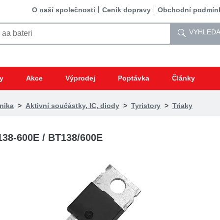
O naší společnosti
Ceník dopravy
Obchodní podmín
VYHLEDA
y
Akce
Výprodej
Poptávka
Články
nika
>
Aktivní součástky, IC, diody
>
Tyristory
>
Triaky
38-600E / BT138/600E