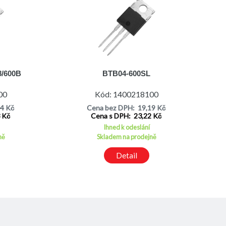
8/600B
BTB04-600SL
00
Kód: 1400218100
14 Kč
Cena bez DPH: 19,19 Kč
3 Kč
Cena s DPH: 23,22 Kč
Ihned k odeslání
ně
Skladem na prodejně
Detail