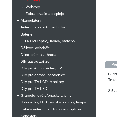
Triaky
Varistory
Zobrazovače a displeje
Akumulátory
Antenní a satelitní technika
Baterie
CD a DVD optiky, lasery, motorky
Dálkové ovladače
Dílna, dům a zahrada
Díly gastro zařízení
Po
Díly pro Audio, Video, TV
BT13
Díly pro domácí spotřebiče
Tria
Díly pro TV LCD, Monitory
Díly pro TV LED
2,5 /
Gramofonové přenosky a jehly
Halogenky, LED žárovky, zářivky, lampy
Kabely antenní, audio, video, optické
Konektory