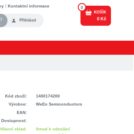
ky
Kontaktní informace
0
KOŠÍK
0 Kč
T
Přihlásit
Kód zboží:
1400174200
Výrobce:
WeEn Semiconductors
EAN:
Dostupnost:
Hlavní sklad:
ihned k odeslání