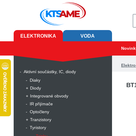
ELEKTRONIKA
VODA
Novink
Elektro
Aktivní součástky, IC, diody
Diaky
BT1
Diody
Integrované obvody
IR přijímače
Optočleny
Tranzistory
Tyristory