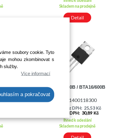
Ihned k odeslání
ně
Skladem na prodejně
Detail
íváme soubory cookie. Tyto
 údaje mohou zkombinovat s
ch služby.
Více informací
6/800E
BTA16-600B / BTA16/600B
uhlasím a pokračovat
00
Kód: 1400118300
33 Kč
Cena bez DPH: 25,53 Kč
0 Kč
Cena s DPH: 30,89 Kč
Ihned k odeslání
ně
Skladem na prodejně
Detail