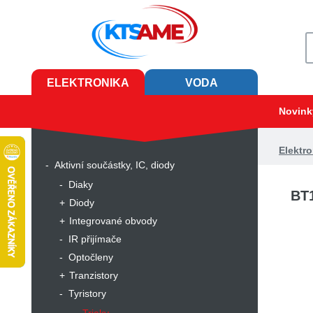
ELEKTRONIKA
VODA
Novink
Elektro
Aktivní součástky, IC, diody
Diaky
BT1
Diody
Integrované obvody
IR přijímače
Optočleny
Tranzistory
Tyristory