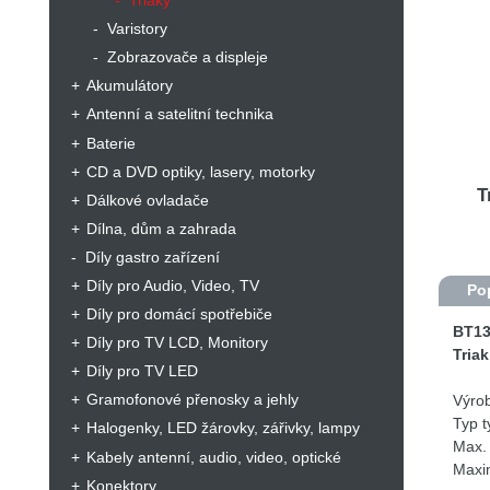
Triaky
Varistory
Zobrazovače a displeje
Akumulátory
Antenní a satelitní technika
Baterie
CD a DVD optiky, lasery, motorky
T
Dálkové ovladače
Dílna, dům a zahrada
Díly gastro zařízení
Díly pro Audio, Video, TV
Po
Díly pro domácí spotřebiče
BT13
Díly pro TV LCD, Monitory
Tria
Díly pro TV LED
Gramofonové přenosky a jehly
Výro
Typ ty
Halogenky, LED žárovky, zářivky, lampy
Max. 
Kabely antenní, audio, video, optické
Maxim
Konektory