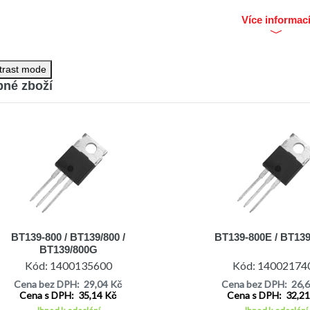
dro: TO220AB
d hradla: 10/25mA
Více informac
impulsní proud: 155A
nologie: 4Q
ností polovodičových součástek: sensitive gate
trast mode
áž: THT
né zboží
BT139-800 / BT139/800 /
BT139-800E / BT13
BT139/800G
Kód: 1400135600
Kód: 14002174
Cena bez DPH: 29,04 Kč
Cena bez DPH: 26,
Cena s DPH: 35,14 Kč
Cena s DPH: 32,2