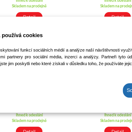
Ihned k odeslání
Ihned k odeslání
Skladem na prodejně
Skladem na prodej
Detail
Detail
 používá cookies
oskytování funkcí sociálních médií a analýze naší návštěvnosti využ
mi partnery pro sociální média, inzerci a analýzy. Partneři tyto
jste jim poskytli nebo které získali v důsledku toho, že používáte jeji
BT137-600 / BT137/600
BT136-800E / BT13
So
Kód: 1400256800
Kód: 14002602
Cena bez DPH: 21,33 Kč
Cena bez DPH: 20,
Cena s DPH: 25,81 Kč
Cena s DPH: 24,6
Ihned k odeslání
Ihned k odeslání
Skladem na prodejně
Skladem na prodej
Detail
Detail