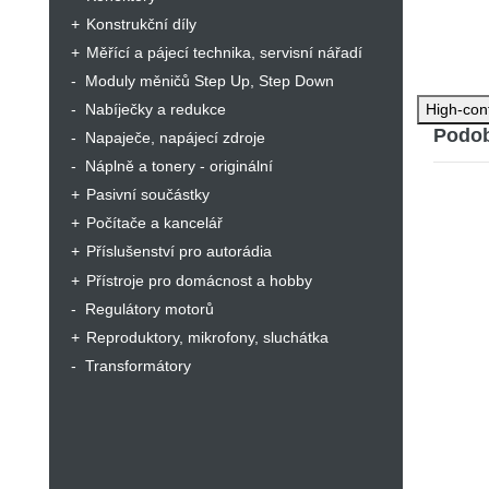
Pouz
Konstrukční díly
Prou
Max. 
Měřící a pájecí technika, servisní nářadí
Tech
Moduly měničů Step Up, Step Down
Vlast
High-con
Nabíječky a redukce
Mont
Podob
Napaječe, napájecí zdroje
Náplně a tonery - originální
Pasivní součástky
Počítače a kancelář
Příslušenství pro autorádia
Přístroje pro domácnost a hobby
Regulátory motorů
Reproduktory, mikrofony, sluchátka
Transformátory