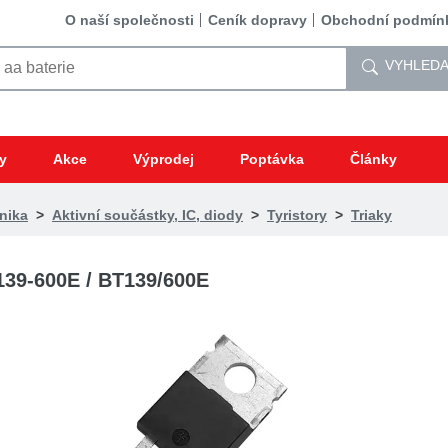
O naší společnosti
Ceník dopravy
Obchodní podmín
VYHLEDA
y
Akce
Výprodej
Poptávka
Články
nika
>
Aktivní součástky, IC, diody
>
Tyristory
>
Triaky
39-600E / BT139/600E