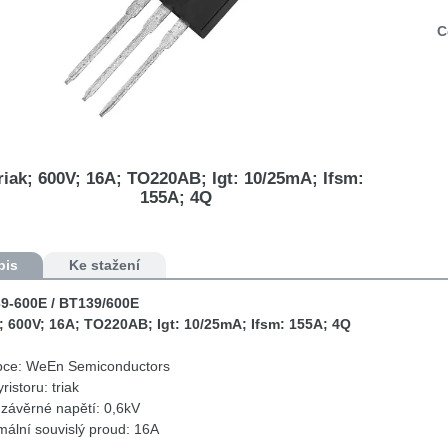
C
riak; 600V; 16A; TO220AB; Igt: 10/25mA; Ifsm:
155A; 4Q
pis
Ke stažení
9-600E / BT139/600E
k; 600V; 16A; TO220AB; Igt: 10/25mA; Ifsm: 155A; 4Q
bce: WeEn Semiconductors
ristoru: triak
závěrné napětí: 0,6kV
ální souvislý proud: 16A