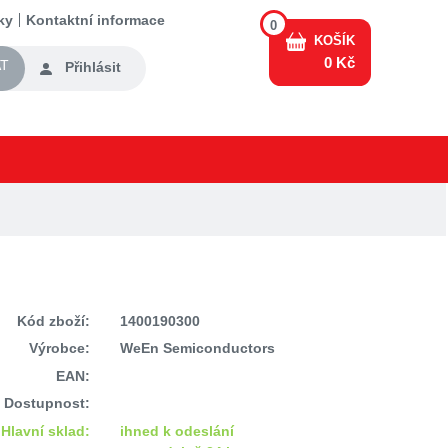
ky
Kontaktní informace
0
KOŠÍK
0 Kč
T
Přihlásit
Kód zboží:
1400190300
Výrobce:
WeEn Semiconductors
EAN:
Dostupnost:
Hlavní sklad:
ihned k odeslání