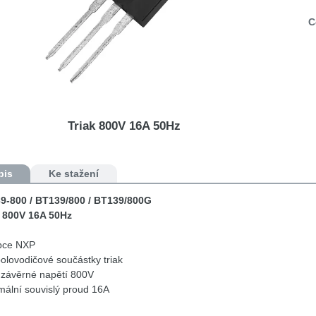
C
Triak 800V 16A 50Hz
pis
Ke stažení
9-800 / BT139/800 / BT139/800G
k 800V 16A 50Hz
bce NXP
olovodičové součástky triak
 závěrné napětí 800V
ální souvislý proud 16A
d hradla 100mA