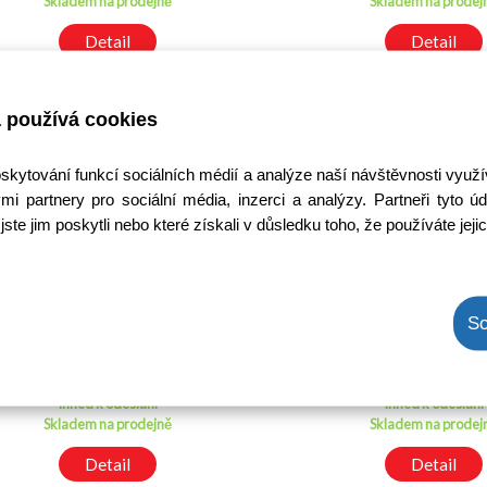
Skladem na prodejně
Skladem na prodej
Detail
Detail
 používá cookies
oskytování funkcí sociálních médií a analýze naší návštěvnosti využ
mi partnery pro sociální média, inzerci a analýzy. Partneři tyto
jste jim poskytli nebo které získali v důsledku toho, že používáte jeji
TIC226M
BTA08-600B / BTA0
So
Kód: 1400173700
Kód: 14002175
Cena bez DPH: 37,19 Kč
Cena bez DPH: 26,
Cena s DPH: 45,00 Kč
Cena s DPH: 31,6
Ihned k odeslání
Ihned k odeslání
Skladem na prodejně
Skladem na prodej
Detail
Detail