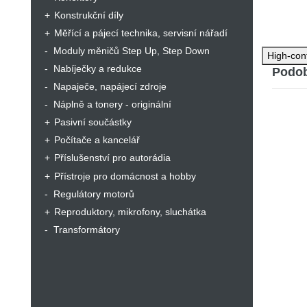
Pouz
Konstrukční díly
Mont
Měřící a pájecí technika, servisní nářadí
Moduly měničů Step Up, Step Down
High-con
Nabíječky a redukce
Podob
Napaječe, napájecí zdroje
Náplně a tonery - originální
Pasivní součástky
Počítače a kancelář
Příslušenství pro autorádia
Přístroje pro domácnost a hobby
Regulátory motorů
Reproduktory, mikrofony, sluchátka
Transformátory