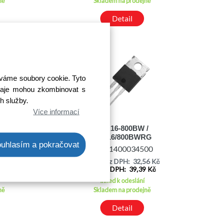
ně
Skladem na prodejně
Detail
íváme soubory cookie. Tyto
 údaje mohou zkombinovat s
ch služby.
Více informací
8/600B
BTA16-800BW /
BTA16/800BWRG
uhlasím a pokračovat
00
Kód: 1400034500
14 Kč
Cena bez DPH: 32,56 Kč
3 Kč
Cena s DPH: 39,39 Kč
Ihned k odeslání
ně
Skladem na prodejně
Detail