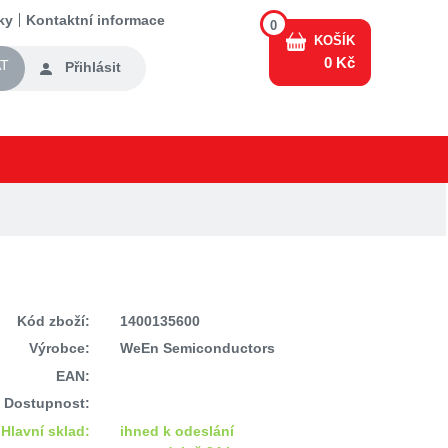
ky
Kontaktní informace
0
KOŠÍK
0 Kč
T
Přihlásit
Kód zboží:
1400135600
Výrobce:
WeEn Semiconductors
EAN:
Dostupnost:
Hlavní sklad:
ihned k odeslání