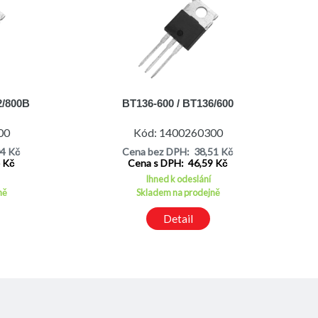
2/800B
BT136-600 / BT136/600
00
Kód: 1400260300
04 Kč
Cena bez DPH: 38,51 Kč
4 Kč
Cena s DPH: 46,59 Kč
Ihned k odeslání
ně
Skladem na prodejně
Detail