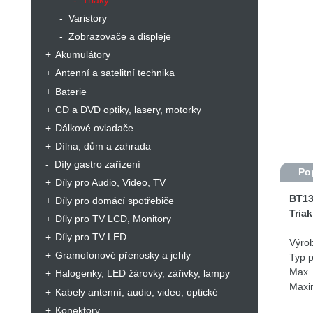
Triaky
Varistory
Zobrazovače a displeje
Akumulátory
Antenní a satelitní technika
Baterie
CD a DVD optiky, lasery, motorky
Dálkové ovladače
Dílna, dům a zahrada
Díly gastro zařízení
Po
Díly pro Audio, Video, TV
BT13
Díly pro domácí spotřebiče
Tria
Díly pro TV LCD, Monitory
Díly pro TV LED
Výro
Gramofonové přenosky a jehly
Typ p
Max.
Halogenky, LED žárovky, zářivky, lampy
Maxim
Kabely antenní, audio, video, optické
Prou
Konektory