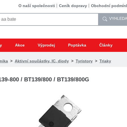
O naší společnosti
Ceník dopravy
Obchodní podmín
VYHLEDA
y
Akce
Výprodej
Poptávka
Články
nika
>
Aktivní součástky, IC, diody
>
Tyristory
>
Triaky
39-800 / BT139/800 / BT139/800G