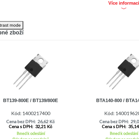
dro TO220AB
Více informac
áž THT
trast mode
né zboží
BT139-800E / BT139/800E
BTA140-800 / BTA1
Kód: 1400217400
Kód: 14001962
Cena bez DPH: 26,62 Kč
Cena bez DPH: 29,
Cena s DPH: 32,21 Kč
Cena s DPH: 35,1
Ihned k odeslání
Ihned k odeslání