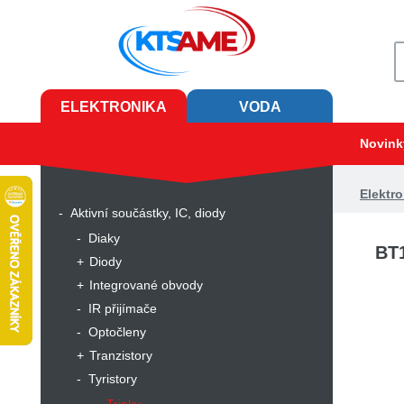
ELEKTRONIKA
VODA
Novink
Elektro
Aktivní součástky, IC, diody
Diaky
BT1
Diody
Integrované obvody
IR přijímače
Optočleny
Tranzistory
Tyristory