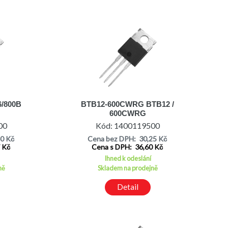
6/800B
BTB12-600CWRG BTB12 /
600CWRG
00
Kód: 1400119500
40 Kč
Cena bez DPH: 30,25 Kč
7 Kč
Cena s DPH: 36,60 Kč
Ihned k odeslání
ně
Skladem na prodejně
Detail