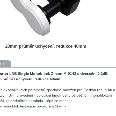
23mm průměr uchycení, redukce 40mm
pis
ertor LNB Single Monoblock Zircon M-0143 univerzální 0,2dB
 průměr uchycení, redukce 40mm
lok vynikajících parametrů speciálně navržen pro Českou republiku a
zivní Slim provedení - poloviční hmotnost proti běžným monoblokům
ěžuje nadměrně parabolu - lépe se montuje !
ý monoblok testovaný oprátorem Skylink
říjem 2 družic s rozestupem 4,3° stupně (Astra23,5E -Diseqc B / Astra1