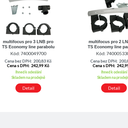
multifocus pro 3 LNB pro
multifocus pro 2 L
TS Economy line parabolu
TS Economy line pa
80cm
80cm
Kód: 7400049700
Kód: 74000533
Cena bez DPH: 200,83 Kč
Cena bez DPH: 200,
Cena s DPH: 242,99 Kč
Cena s DPH: 242,9
Ihned k odeslání
Ihned k odeslání
Skladem na prodejně
Skladem na prodej
Detail
Detail