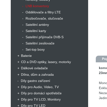
LNB konvertory
Oddělovače a filtry LTE
Rozbočovače, slučovače
Satelitní antény
Satelitní karty
Satelitní přijímače DVB-S
Satelitní zesilovače
Set-top boxy
Baterie
Po
CD a DVD optiky, lasery, motorky
konv
Dálkové ovladače
23mm
Dílna, dům a zahrada
Díly gastro zařízení
Monob
Díly pro Audio, Video, TV
Exklu
Nezat
Díly pro domácí spotřebiče
Jedin
Díly pro TV LCD, Monitory
Pro p
Díly pro TV LED