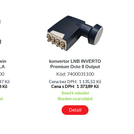
win
konvertor LNB INVERTO
LA
Premium Octo 8 Output
TE
40mm PLL univerzální
00
Kód: 7400031100
0,1dB
47 Kč
Cena bez DPH: 1 135,52 Kč
8 Kč
Cena s DPH: 1 373,89 Kč
Ihned k odeslání
ně
Skladem na prodejně
Detail