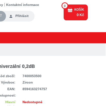
ky
Kontaktní informace
0
KOŠÍK
0 Kč
T
Přihlásit
iverzální 0,2dB
ód zboží:
7400053500
Výrobce:
Zircon
EAN:
8594163274757
stupnost:
Hlavní
Nedostupné