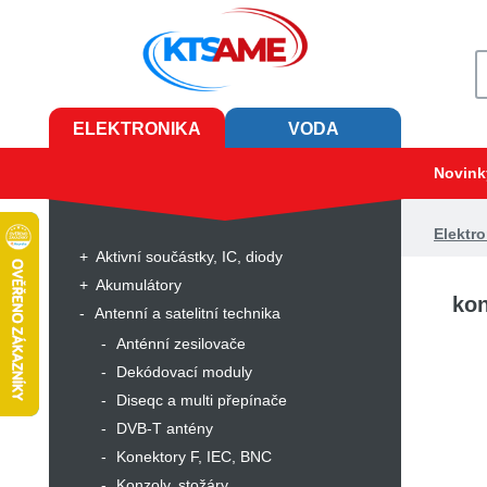
ELEKTRONIKA
VODA
Novink
Elektro
Aktivní součástky, IC, diody
Akumulátory
kon
Antenní a satelitní technika
Anténní zesilovače
Dekódovací moduly
Diseqc a multi přepínače
DVB-T antény
Konektory F, IEC, BNC
Konzoly, stožáry