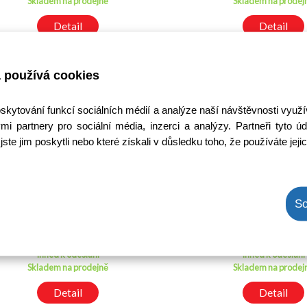
Skladem na prodejně
Skladem na prodej
Detail
Detail
 používá cookies
oskytování funkcí sociálních médií a analýze naší návštěvnosti využ
mi partnery pro sociální média, inzerci a analýzy. Partneři tyto
jste jim poskytli nebo které získali v důsledku toho, že používáte jeji
konvertor LNB Single
konvertor LNB T
Zircon L101 ECO
Monoblock Zircon 
So
univerzální 0,1dB
univerzální 0,2
Kód: 7400032600
Kód: 74000496
Cena bez DPH: 95,81 Kč
Cena bez DPH: 580,
Cena s DPH: 115,92 Kč
Cena s DPH: 702,7
Ihned k odeslání
Ihned k odeslání
Skladem na prodejně
Skladem na prodej
Detail
Detail