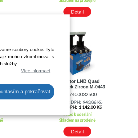
ně
Skladem na prodejně
Detail
íváme soubory cookie. Tyto
 údaje mohou zkombinovat s
ch služby.
Více informací
win
konvertor LNB Quad
M-0243
Monoblock Zircon M-0443
uhlasím a pokračovat
dB
univerzální 0,2dB
00
Kód: 7400032500
84 Kč
Cena bez DPH: 943,86 Kč
7 Kč
Cena s DPH: 1 142,00 Kč
Ihned k odeslání
ně
Skladem na prodejně
Detail