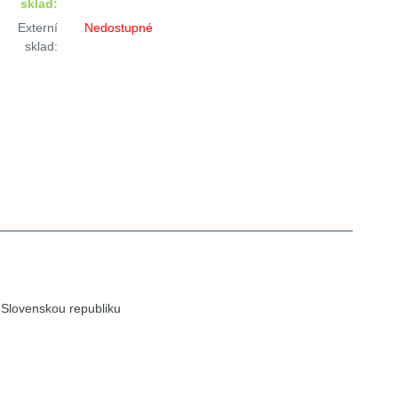
sklad:
Externí
Nedostupné
sklad:
 Slovenskou republiku
9,2E - Diseqc A) pro jeden sat. přijímač