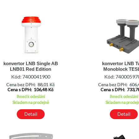
konvertor LNB Single AB
konvertor LNB T
LNB01 Red Edition
Monoblock TES
univerzální 0,1dB
Excelent 4,3 L
Kód: 7400041900
Kód: 74000597
Cena bez DPH: 88,01 Kč
Cena bez DPH: 606,
Cena s DPH: 106,48 Kč
Cena s DPH: 733,7
Ihned k odeslání
Ihned k odeslání
Skladem na prodejně
Skladem na prodej
Detail
Detail