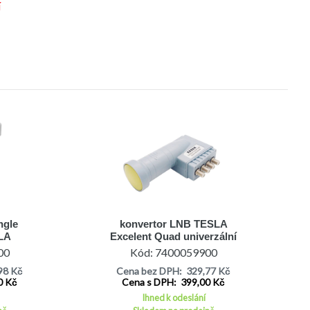
í
ngle
konvertor LNB TESLA
LA
Excelent Quad univerzální
TE
0,1dB LTE
00
Kód: 7400059900
98 Kč
Cena bez DPH: 329,77 Kč
0 Kč
Cena s DPH: 399,00 Kč
Ihned k odeslání