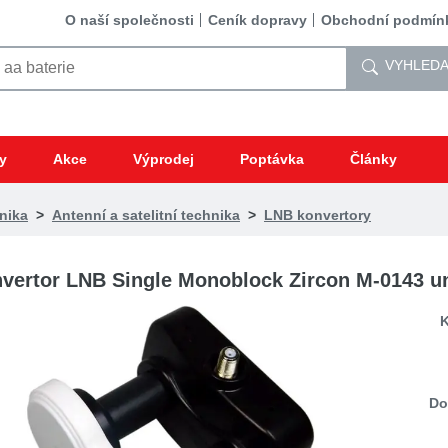
O naší společnosti
Ceník dopravy
Obchodní podmín
VYHLEDA
y
Akce
Výprodej
Poptávka
Články
nika
>
Antenní a satelitní technika
>
LNB konvertory
vertor LNB Single Monoblock Zircon M-0143 un
K
Do