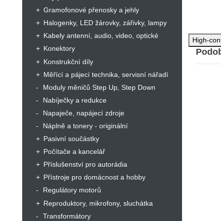
Ideál
Gramofonové přenosky a jehly
Skvě
Halogenky, LED žárovky, zářivky, lampy
Techn
Kabely antenní, audio, video, optické
High-con
Konektory
Podob
frekv
Konstrukční díly
lokál
Měřící a pájecí technika, servisní nářadí
frekv
lokál
Moduly měničů Step Up, Step Down
šumov
Nabíječky a redukce
zisk 
Napaječe, napájecí zdroje
napá
Náplně a tonery - originální
praco
výst
Pasivní součástky
výstu
Počítače a kancelář
barev
Příslušenství pro autorádia
přep
Přístroje pro domácnost a hobby
hmot
Regulátory motorů
Reproduktory, mikrofony, sluchátka
Transformátory