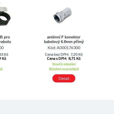
NB pro
anténní F konektor
rabolu
kabelový 6.8mm přímý
Zircon
00
Kód: A000176300
83 Kč
Cena bez DPH: 7,20 Kč
9 Kč
Cena s DPH: 8,71 Kč
Ihned k odeslání
ně
Skladem na prodejně
Detail