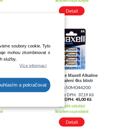
ně
Skladem na prodejně
Detail
íváme soubory cookie. Tyto
 údaje mohou zkombinovat s
ch služby.
Více informací
Energy
AA Baterie Maxell Alkaline
R06/24
LR06 balení 4ks blistr
uhlasím a pokračovat
00
Kód: 650M044200
31 Kč
Cena bez DPH: 37,19 Kč
1 Kč
Cena s DPH: 45,00 Kč
Ihned k odeslání
ně
Skladem na prodejně
Detail