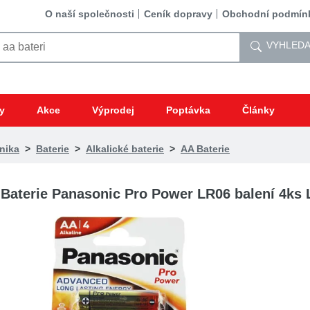
O naší společnosti
Ceník dopravy
Obchodní podmín
VYHLEDA
y
Akce
Výprodej
Poptávka
Články
nika
>
Baterie
>
Alkalické baterie
>
AA Baterie
Baterie Panasonic Pro Power LR06 balení 4k