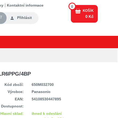
ky
Kontaktní informace
0
KOŠÍK
0 Kč
T
Přihlásit
s LR6PPG/4BP
Kód zboží:
650M032700
Výrobce:
Panasonic
EAN:
54108530447895
Dostupnost:
Hlavní sklad:
ihned k odeslání