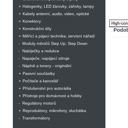
Halogenky, LED žárovky, zářivky, lampy
Speci
Typ b
Kabely antenní, audio, video, optické
Napět
Konektory
High-con
Konstrukční díly
Podob
Počet
Měřící a pájecí technika, servisní nářadí
Moduly měničů Step Up, Step Down
Nabíječky a redukce
Napaječe, napájecí zdroje
Náplně a tonery - originální
Pasivní součástky
Počítače a kancelář
Příslušenství pro autorádia
Přístroje pro domácnost a hobby
Regulátory motorů
Reproduktory, mikrofony, sluchátka
Transformátory