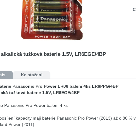
C
alkalická tužková baterie 1.5V, LR6EGE/4BP
pis
Ke stažení
aterie Panasonic Pro Power LR06 balení 4ks LR6PPG/4BP
lická tužková baterie 1.5V, LR6EGE/4BP
ie Panasonic Pro Power balení 4 ks
posílení kapacity mají baterie Panasonic Pro Power (2013) až o 80 % vy
dard Power (2011).
ová řada alkalických baterií byla vyvinuta tak, aby kdekoli a kdykoli spo