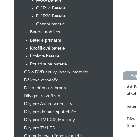
AAAA Baterie
C / R14 Baterie
D / R20 Baterie
Ostatní baterie
Baterie nabíjecí
Baterie primární
Knoflíkové baterie
Lithiové baterie
Pouzdra na baterie
CD a DVD optiky, lasery, motorky
Po
Dálkové ovladače
AA B
Dílna, dům a zahrada
alka
Díly gastro zařízení
Díly pro Audio, Video, TV
bater
Díly pro domácí spotřebiče
Díky 
Díly pro TV LCD, Monitory
Stan
Díly pro TV LED
Prémi
Gramofonové přenosky a jehly