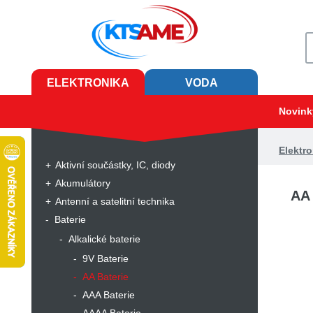
ELEKTRONIKA
VODA
Novink
Elektro
Aktivní součástky, IC, diody
Akumulátory
AA 
Antenní a satelitní technika
Baterie
Alkalické baterie
9V Baterie
AA Baterie
AAA Baterie