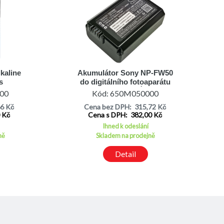
lkaline
Akumulátor Sony NP‑FW50
s
do digitálního fotoaparátu
Sony NEX-F3 - NÁHRADA
00
Kód: 650M050000
66 Kč
Cena bez DPH: 315,72 Kč
0 Kč
Cena s DPH: 382,00 Kč
Ihned k odeslání
ně
Skladem na prodejně
Detail