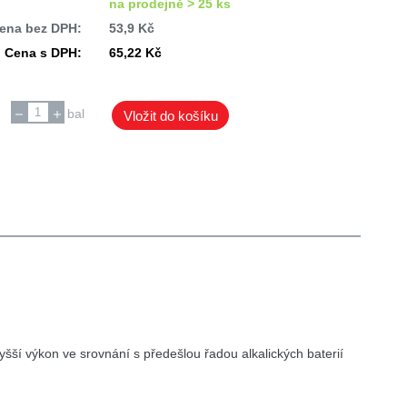
na prodejně > 25 ks
ena bez DPH:
53,9 Kč
Cena s DPH:
65,22 Kč
bal
Vložit do košíku
šší výkon ve srovnání s předešlou řadou alkalických baterií
lehlivě dodávala energii.