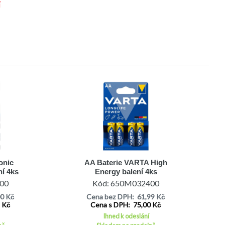
í
onic
AA Baterie VARTA High
í 4ks
Energy balení 4ks
00
Kód: 650M032400
00 Kč
Cena bez DPH: 61,99 Kč
1 Kč
Cena s DPH: 75,00 Kč
Ihned k odeslání