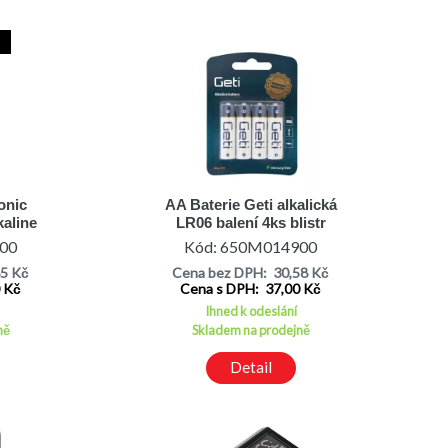
onic
AA Baterie Geti alkalická
aline
LR06 balení 4ks blistr
í 4ks
00
Kód: 650M014900
85 Kč
Cena bez DPH: 30,58 Kč
0 Kč
Cena s DPH: 37,00 Kč
Ihned k odeslání
ně
Skladem na prodejně
Detail