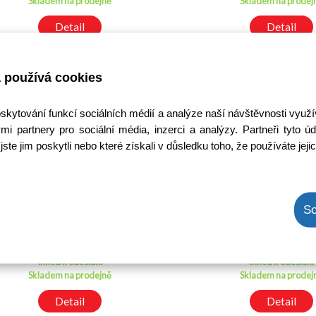
Skladem na prodejně
Skladem na prodej
Detail
Detail
 používá cookies
oskytování funkcí sociálních médií a analýze naší návštěvnosti využ
mi partnery pro sociální média, inzerci a analýzy. Partneři tyto
jste jim poskytli nebo které získali v důsledku toho, že používáte jeji
AA Baterie Panasonic
AA Baterie VARTA 
Lasting Power Alkaline
LR06 balení 24ks L
So
LR6APB/4BP balení 4ks
Kód: 650M034600
Kód: 650M0767
LR06
Cena bez DPH: 28,10 Kč
Cena bez DPH: 155,
Cena s DPH: 34,00 Kč
Cena s DPH: 187,9
Ihned k odeslání
Ihned k odeslání
Skladem na prodejně
Skladem na prodej
Detail
Detail