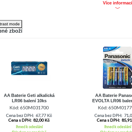
Více informac
fikace
aterie: Alkalické
í baterie: 1,5 V
trast mode
né zboží
 baterií v balení: 4
AA Baterie Geti alkalická
AA Baterie Panas
LR06 balení 10ks
EVOLTA LR06 balen
LR6PPG/4BP
Kód: 650M031700
Kód: 650M0177
Cena bez DPH: 67,77 Kč
Cena bez DPH: 71,
Cena s DPH: 82,00 Kč
Cena s DPH: 85,9
Ihned k odeslání
Ihned k odeslání