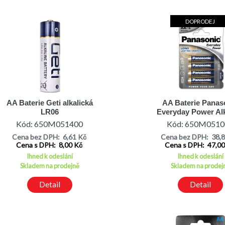
DOPRODEJ
AA Baterie Geti alkalická
AA Baterie Panas
LR06
Everyday Power Alk
LR6EPS/4BP balen
Kód: 650M051400
Kód: 650M0510
Cena bez DPH: 6,61 Kč
Cena bez DPH: 38,
Cena s DPH: 8,00 Kč
Cena s DPH: 47,0
Ihned k odeslání
Ihned k odeslání
Skladem na prodejně
Skladem na prodej
Detail
Detail