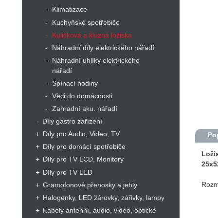
Klimatizace
Kuchyňské spotřebiče
Kuličková a kluzná ložiska
Náhradní díly elektrického nářadí
Náhradní uhlíky elektrického
nářadí
Spínací hodiny
Věci do domácnosti
Zahradní aku. nářadí
Díly gastro zařízení
Díly pro Audio, Video, TV
Po
Díly pro domácí spotřebiče
Loži
Díly pro TV LCD, Monitory
25x5
Díly pro TV LED
Rozmě
Gramofonové přenosky a jehly
Halogenky, LED žárovky, zářivky, lampy
Kabely antenní, audio, video, optické