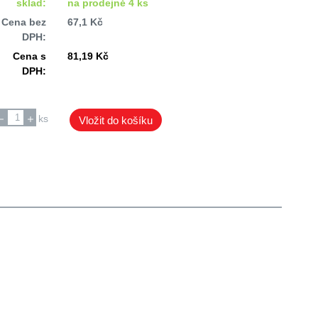
sklad:
na prodejně 4 ks
Cena bez
67,1 Kč
DPH:
Cena s
81,19 Kč
DPH:
ks
Vložit do košíku