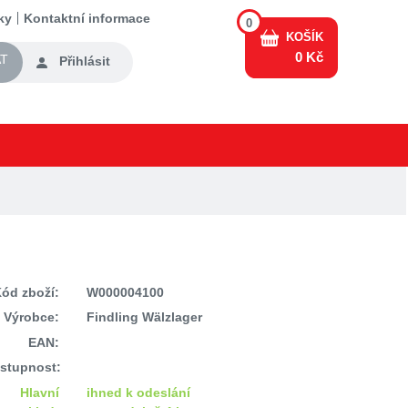
ky
Kontaktní informace
0
KOŠÍK
0 Kč
T
Přihlásit
ód zboží:
W000004100
Výrobce:
Findling Wälzlager
EAN:
stupnost:
Hlavní
ihned k odeslání