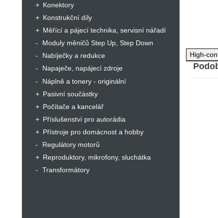
Konektory
Konstrukční díly
Měřící a pájecí technika, servisní nářadí
Moduly měničů Step Up, Step Down
High-con
Nabíječky a redukce
Podob
Napaječe, napájecí zdroje
Náplně a tonery - originální
Pasivní součástky
Počítače a kancelář
Příslušenství pro autorádia
Přístroje pro domácnost a hobby
Regulátory motorů
Reproduktory, mikrofony, sluchátka
Transformátory