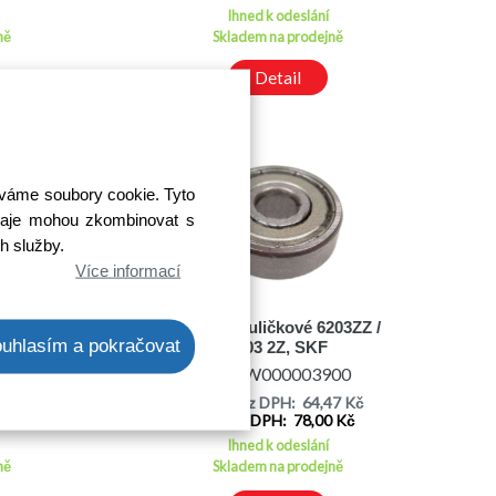
Ihned k odeslání
ně
Skladem na prodejně
Detail
íváme soubory cookie. Tyto
 údaje mohou zkombinovat s
ch služby.
Více informací
000ZZ /
Ložisko kuličkové 6203ZZ /
uhlasím a pokračovat
2Z
6203 2Z, SKF
00
Kód: W000003900
10 Kč
Cena bez DPH: 64,47 Kč
1 Kč
Cena s DPH: 78,00 Kč
Ihned k odeslání
ně
Skladem na prodejně