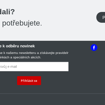
dali?
P
potřebujete.
se k odběru novinek
 se k našemu newsletteru a získávejte pravidelný
inkách a speciálních akcích.
Přihlásit se