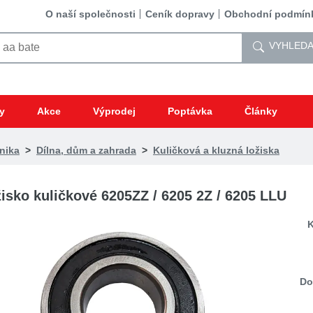
O naší společnosti
Ceník dopravy
Obchodní podmín
VYHLEDA
y
Akce
Výprodej
Poptávka
Články
nika
>
Dílna, dům a zahrada
>
Kuličková a kluzná ložiska
isko kuličkové 6205ZZ / 6205 2Z / 6205 LLU
K
Do