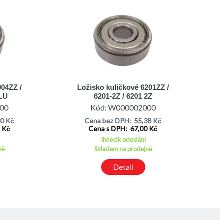
004ZZ /
Ložisko kuličkové 6201ZZ /
LLU
6201-2Z / 6201 2Z
00
Kód: W000002000
30 Kč
Cena bez DPH: 55,38 Kč
2 Kč
Cena s DPH: 67,00 Kč
Ihned k odeslání
ně
Skladem na prodejně
Detail