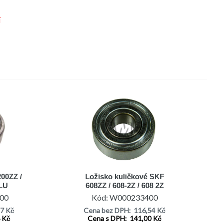
í
200ZZ /
Ložisko kuličkové SKF
LLU
608ZZ / 608-2Z / 608 2Z
00
Kód: W000233400
97 Kč
Cena bez DPH: 116,54 Kč
8 Kč
Cena s DPH: 141,00 Kč