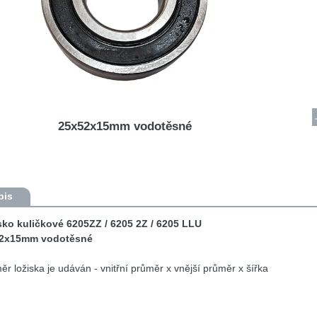
25x52x15mm vodotěsné
pis
sko kuličkové 6205ZZ / 6205 2Z / 6205 LLU
2x15mm vodotěsné
r ložiska je udáván - vnitřní průměr x vnější průměr x šířka