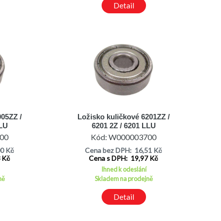
Detail
005ZZ /
Ložisko kuličkové 6201ZZ /
LLU
6201 2Z / 6201 LLU
00
Kód: W000003700
00 Kč
Cena bez DPH: 16,51 Kč
3 Kč
Cena s DPH: 19,97 Kč
Ihned k odeslání
ně
Skladem na prodejně
Detail