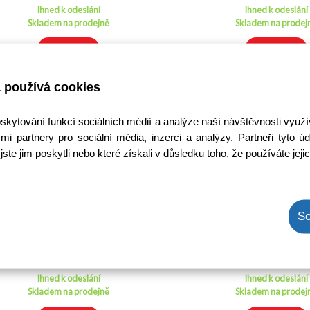
Ihned k odeslání
Ihned k odeslání
Skladem na prodejně
Skladem na prodej
Detail
Detail
 používá cookies
oskytování funkcí sociálních médií a analýze naší návštěvnosti využ
mi partnery pro sociální média, inzerci a analýzy. Partneři tyto
jste jim poskytli nebo které získali v důsledku toho, že používáte jeji
Ložisko kuličkové 6305ZZ /
Ložisko kuličkové 6
So
6305 2Z / 6305 LLU
6000-2Z / 6000 
Kód: W000004700
Kód: W0000013
Cena bez DPH: 62,81 Kč
Cena bez DPH: 89,
Cena s DPH: 76,00 Kč
Cena s DPH: 107,8
Ihned k odeslání
Ihned k odeslání
Skladem na prodejně
Skladem na prodej