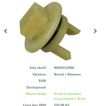
Previous
Next
Kód zboží:
W000312500
Výrobce:
Bosch / Siemens
EAN:
Dostupnost:
Hlavní sklad:
ihned k odeslání
na prodejně > 25 ks
Cena bez DPH:
233,06 Kč