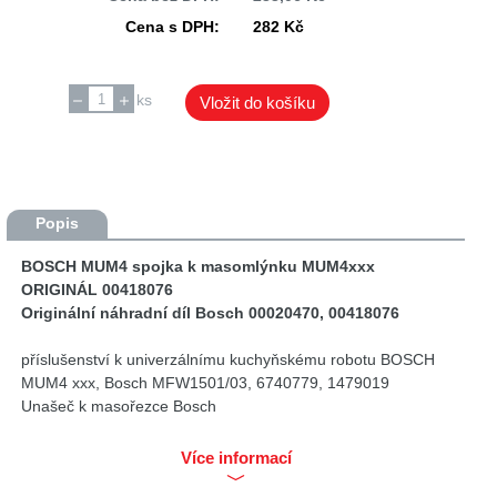
Cena s DPH:
282 Kč
ks
Vložit do košíku
Popis
BOSCH MUM4 spojka k masomlýnku MUM4xxx
ORIGINÁL 00418076
Originální náhradní díl Bosch 00020470, 00418076
příslušenství k univerzálnímu kuchyňskému robotu BOSCH
MUM4 xxx, Bosch MFW1501/03, 6740779, 1479019
Unašeč k masořezce Bosch
Určeno pro masomlýnek Bosch MUZ 4FW3, MUZ 4FW101 a
MUZ 5FW1, MUM52131/02, MUM54240/01, MUM54240/02
Více informací