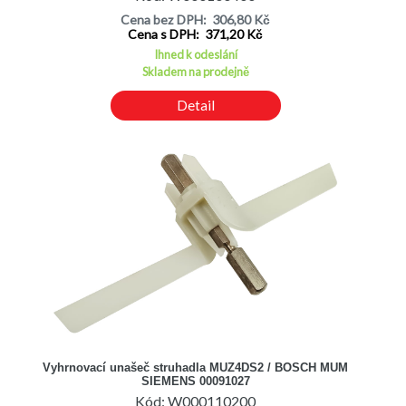
Mlýnek na maso MFW1501/05 Bosch / Siemens
Cena bez DPH: 306,80 Kč
Mlýnek na maso MFW1501/06 Bosch / Siemens
Cena s DPH: 371,20 Kč
Mlýnek na maso MFW1501/07 Bosch / Siemens
Ihned k odeslání
Mlýnek na maso MFW1501/08 Bosch / Siemens
Skladem na prodejně
Mlýnek na maso MFW1501COE/05 Bosch / Siemens
Mlýnek na maso MFW1501COE/06 Bosch / Siemens
Detail
Mlýnek na maso MFW1507/03 Bosch / Siemens
Mlýnek na maso MFW1507/04 Bosch / Siemens
Mlýnek na maso MFW1507/05 Bosch / Siemens
Mlýnek na maso MFW1511/03 Bosch / Siemens
Mlýnek na maso MFW1511/04 Bosch / Siemens
Mlýnek na maso MFW1511/05 Bosch / Siemens
Mlýnek na maso MFW1545/01 Bosch / Siemens
Mlýnek na maso MFW1545/02 Bosch / Siemens
Mlýnek na maso MFW1545/03 Bosch / Siemens
Mlýnek na maso MFW1545/04 Bosch / Siemens
Mlýnek na maso MFW1545/05 Bosch / Siemens
Mlýnek na maso MFW1545/06 Bosch / Siemens
Mlýnek na maso MFW1545/07 Bosch / Siemens
Vyhrnovací unašeč struhadla MUZ4DS2 / BOSCH MUM
Mlýnek na maso MFW1550/01 Bosch / Siemens
SIEMENS 00091027
Mlýnek na maso MFW1550/02 Bosch / Siemens
Kód: W000110200