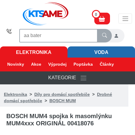
0
ELEKTRONIKA
VODA
Novinky
Akce
Výprodej
Poptávka
Články
KATEGORIE
Elektronika
>
Díly pro domácí spotřebiče
>
Drobné
domácí spotřebiče
>
BOSCH MUM
BOSCH MUM4 spojka k masomlýnku
MUM4xxx ORIGINÁL 00418076