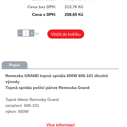
Cena bez DPH:
213,76 Kč
Cena s DPH:
258,65 Kč
ks
Vložit do košíku
Popis
Remoska GRAND topná spirála 650W 606-101 dlouhé
vývody
Topná spirála pečící pánve Remoska Grand
Topné těleso Remosky Grand
označení: 606-101
výkon: 650W
vývody: dlouhé ( pro držadlo s vypínačem )
Více informací