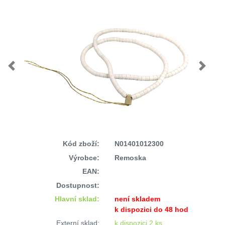
Previous
Next
Kód zboží:
N01401012300
Výrobce:
Remoska
EAN:
Dostupnost:
Hlavní sklad:
není skladem
k dispozici do 48 hod
Externí sklad:
k dispozici 2 ks