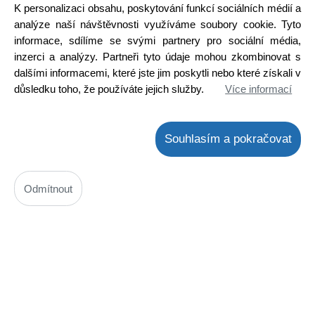
Cena s DPH: 233,42 Kč
K personalizaci obsahu, poskytování funkcí sociálních médií a
Ihned k odeslání
analýze naší návštěvnosti využíváme soubory cookie. Tyto
Skladem na prodejně
informace, sdílíme se svými partnery pro sociální média,
Detail
inzerci a analýzy. Partneři tyto údaje mohou zkombinovat s
dalšími informacemi, které jste jim poskytli nebo které získali v
důsledku toho, že používáte jejich služby.
Více informací
Souhlasím a pokračovat
Odmítnout
Topné těleso kruhové Remosky R22
Kód: N01400021500
Cena bez DPH: 408,16 Kč
Cena s DPH: 493,84 Kč