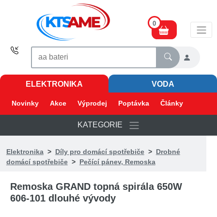
0
ELEKTRONIKA
VODA
Novinky
Akce
Výprodej
Poptávka
Články
KATEGORIE
Elektronika
>
Díly pro domácí spotřebiče
>
Drobné
domácí spotřebiče
>
Pečící pánev, Remoska
Remoska GRAND topná spirála 650W
606-101 dlouhé vývody