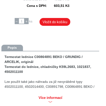
Cena s DPH:
603,51 Kč
ks
Vložit do košíku
Popis
Termostat lednice C00864891 BEKO / GRUNDIG /
ARCELIK, originál
Termostat do lednice, chladničky K59L2683, 1021837,
4502011100
Lze použít také jako náhradu za již nevyráběné typy
4502011100, 4502014400, C00891798, C00864891 BEKO /
GRUNDIG / ARCELIK
1021837 AMICA
Více informací
ROBERTSHAW - Ranco K59-L2683, K59L2683