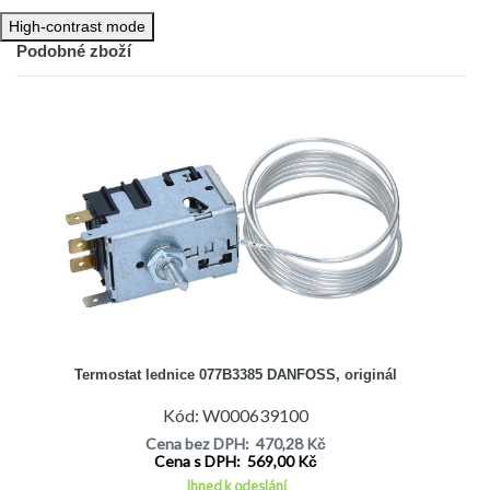
Výrobce: Ranco
High-contrast mode
Délka kapiláry: 900 mm
Podobné zboží
Připojení: 4,8mm AMP (Faston)
Termostat je určen pro lednice:
AHMA CN450APLUS
AHMA CN510APLUS
AHMA CN565APLUS
AHMA D5240HC
AHMA K5225HC
AHMA K5270HC
AHMA K6330HC
AHMA LN371APLUS
AHMA S5150HC
AKAI ARF186340
AKAI ARF186340S
Termostat lednice 077B3385 DANFOSS, originál
ALIEN BA240
Kód: W000639100
ALIEN BA281
ALIEN BA320C
Cena bez DPH: 470,28 Kč
Cena s DPH: 569,00 Kč
ALIEN BA668
ALIEN KS32A1
Ihned k odeslání