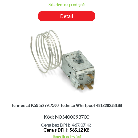
ALTUS ALD240
Skladem na prodejně
ALTUS ALD240S
ALTUS ALD241GREECED54240
Detail
ALTUS ALD241S
ALTUS ALD280
ALTUS ALD281SPANIAD54280
ALTUS ALD310ITALYD6310HC
ALTUS ALD310SITALYD6310HC
ALTUS ALD330
ALTUS ALK250
ALTUS ALK250S
ALTUS ALK280
ALTUS ALK300ROMANIAK60318HC
ALTUS ALK330
ALTUS ALK330S
ALTUS ALK330SITALYK6330HC
Termostat K59-S2791/500, lednice Whirlpool 481228238188
ALTUS ALK340
ALTUS ARD24
Kód: N03400093700
ALTUS ARDA24
Cena bez DPH: 467,07 Kč
ALTUS AS5150
Cena s DPH: 565,12 Kč
ALTUS AS6270
Ihned k odeslání