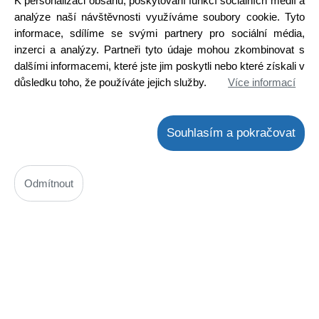
K personalizaci obsahu, poskytování funkcí sociálních médií a
Skladem na prodejně
ALTUS TM29
analýze naší návštěvnosti využíváme soubory cookie. Tyto
ALTUS TRD24
informace, sdílíme se svými partnery pro sociální média,
Detail
ALTUS TRD24A
inzerci a analýzy. Partneři tyto údaje mohou zkombinovat s
ALTUS TRD33A
dalšími informacemi, které jste jim poskytli nebo které získali v
AMICA FK2754
důsledku toho, že používáte jejich služby.
Více informací
AMICA FK2954
AMICA FK3163KGC15369W
AMICA FK3164KGC15367W
AMICA FK3164S
Souhlasím a pokračovat
AMICA FK3253
AMICA FK3254S
AMICA FK3264
Odmítnout
AMICA K5300HC
AMICA K6290HC
AMICA K6330AHC
AMICA KGC15360WFK276BEW01AA
Termostat lednice VT9 484000008683 WHIRLPOOL
AMICA KGC15361WFK276BUW02AA
AMICA KGC15362EFK276BUX02AA
Kód: W004311000
AMICA KGC15365WFK266BUW02AA
Cena bez DPH: 625,61 Kč
AMICA KGC15366EFK266BUX02AA
Cena s DPH: 756,94 Kč
AMICA KGC15367WFK316BEW01AA
Ihned k odeslání