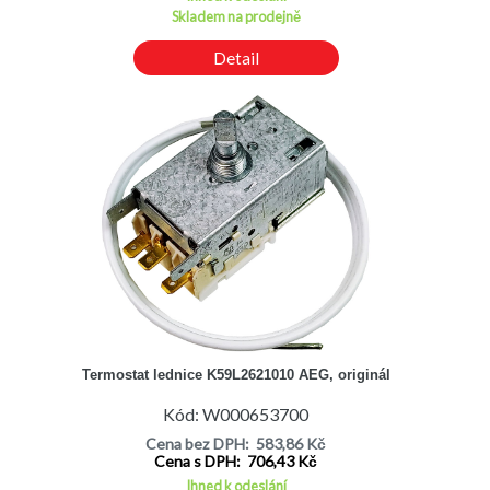
Skladem na prodejně
ALPARI KSA32
ALPARI RC3256A
Detail
ALPARI RR2450B
ALPARI RR2551A
ALTUS AD5240
ALTUS AD6310
ALTUS AI250A
ALTUS AK6330
ALTUS AKS24
ALTUS AKS26A
ALTUS AKS27
ALTUS AKS32A1
ALTUS AKSA24
ALTUS AKSA32A1
ALTUS AL177EU1D54180
ALTUS AL24
Termostat lednice K59L2621010 AEG, originál
ALTUS AL327TD54280
ALTUS ALC27CA
Kód: W000653700
ALTUS ALC322C
Cena bez DPH: 583,86 Kč
ALTUS ALC32CA
Cena s DPH: 706,43 Kč
ALTUS ALC340
Ihned k odeslání