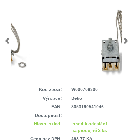
Previous
Next
Kód zboží:
W000706300
Výrobce:
Beko
EAN:
8053190541046
Dostupnost:
Hlavní sklad:
ihned k odeslání
na prodejně 2 ks
Cena bez DPH:
498,77 Kč