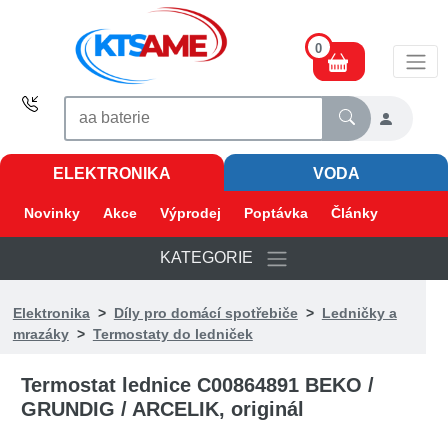
0
ELEKTRONIKA
VODA
Novinky
Akce
Výprodej
Poptávka
Články
KATEGORIE
Elektronika
>
Díly pro domácí spotřebiče
>
Ledničky a
mrazáky
>
Termostaty do ledniček
Termostat lednice C00864891 BEKO /
GRUNDIG / ARCELIK, originál