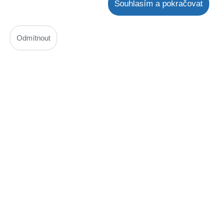
Souhlasím a pokračovat
Externí sklad:
k dispozici 13 ks
Cena bez DPH:
153,53 Kč
Cena s DPH:
185,77 Kč
Odmítnout
ks
Vložit do košíku
Popis
Řemen sada 1+1, domácí pekárna Eta 0149 Siesta, 2149
Harmony a další značky ( ETA 014900140 ) - náhrada
ETA - domácí pekárna - sada řemenů 1+1, 014900140,
80S3M420 + 80S3M537 ETA 0149
PŘED OBJEDNÁNÍM ŘEMENŮ NA NÍŽE UVEDENÉ
PEKÁRNY JE DŮLEŽITÉ POROVNAT ROZMĚRY S
PŮVODNÍMI ŘEMENY! Jsou dvě modifikace.