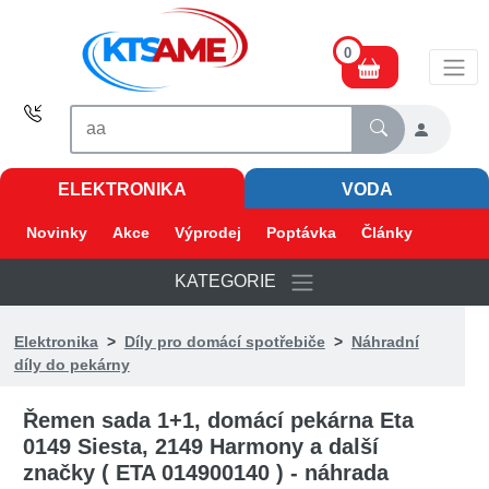
0
ELEKTRONIKA
VODA
Novinky
Akce
Výprodej
Poptávka
Články
KATEGORIE
Elektronika
>
Díly pro domácí spotřebiče
>
Náhradní
díly do pekárny
Řemen sada 1+1, domácí pekárna Eta
0149 Siesta, 2149 Harmony a další
značky ( ETA 014900140 ) - náhrada