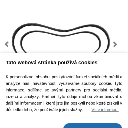
Previous
Next
Tato webová stránka používá cookies
K personalizaci obsahu, poskytování funkcí sociálních médií a
analýze naší návštěvnosti využíváme soubory cookie. Tyto
Kód zboží:
N00110526600
informace, sdílíme se svými partnery pro sociální média,
inzerci a analýzy. Partneři tyto údaje mohou zkombinovat s
Výrobce:
ETA
dalšími informacemi, které jste jim poskytli nebo které získali v
EAN:
8590393079063
důsledku toho, že používáte jejich služby.
Více informací
Dostupnost:
Hlavní sklad:
ihned k odeslání
na prodejně 9 ks