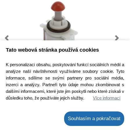
Previous
Next
Tato webová stránka používá cookies
K personalizaci obsahu, poskytování funkcí sociálních médií a
analýze naší návštěvnosti využíváme soubory cookie. Tyto
informace, sdílíme se svými partnery pro sociální média,
Kód zboží:
W000555800
inzerci a analýzy. Partneři tyto údaje mohou zkombinovat s
dalšími informacemi, které jste jim poskytli nebo které získali v
Výrobce:
Bosch / Siemens
důsledku toho, že používáte jejich služby.
Více informací
EAN:
4054905467747
Dostupnost:
Hlavní sklad:
ihned k odeslání
Souhlasím a pokračovat
na prodejně 2 ks
Cena bez DPH:
445,45 Kč