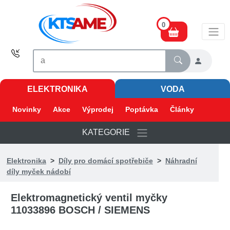
0
ELEKTRONIKA
VODA
Novinky
Akce
Výprodej
Poptávka
Články
KATEGORIE
Elektronika
>
Díly pro domácí spotřebiče
>
Náhradní
díly myček nádobí
Elektromagnetický ventil myčky
11033896 BOSCH / SIEMENS