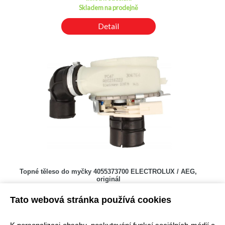
Skladem na prodejně
Detail
Topné těleso do myčky 4055373700 ELECTROLUX / AEG,
originál
Kód: W000700401
Tato webová stránka používá cookies
Cena bez DPH: 1 015,77 Kč
Cena s DPH: 1 229,00 Kč
Ihned k odeslání