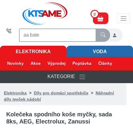
0
ELEKTRONIKA
VODA
Novinky
Akce
Výprodej
Poptávka
Články
KATEGORIE
Elektronika
>
Díly pro domácí spotřebiče
>
Náhradní
díly myček nádobí
Kolečeka spodního koše myčky, sada
8ks, AEG, Electrolux, Zanussi