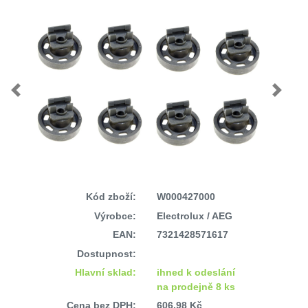
Previous
Next
Kód zboží:
W000427000
Výrobce:
Electrolux / AEG
EAN:
7321428571617
Dostupnost:
Hlavní sklad:
ihned k odeslání
na prodejně 8 ks
Cena bez DPH:
606,98 Kč