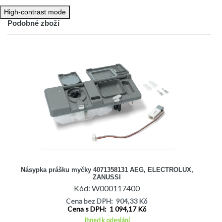
AEG FAV5050DML, AEG FAV5050W, AEG FAV5050WML, AEG FAV5
AEG FAV64075IM,
High-contrast mode
AEG FAV64085IM, AEG FAV65062IW, AEG FAV7081UWDK, AEG F
Podobné zboží
AEG FAV8080WF, AEG FAV8081ID, AEG FAV8081IMML, AEG FAV
AEG FAV8081W, AEG FAV8081WNLB, AEG FAV80850M, AEG FAV8
Násypka prášku myčky 4071358131 AEG, ELECTROLUX,
ZANUSSI
Kód: W000117400
Cena bez DPH: 904,33 Kč
Cena s DPH: 1 094,17 Kč
Ihned k odeslání