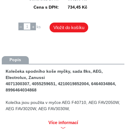
Cena s DPH:
734,45 Kč
ks
Vložit do košíku
Popis
Kolečeka spodního koše myčky, sada 8ks, AEG,
Electrolux, Zanussi
4071300307, 4055259651, 4210019852004, 6464034864,
8996464034868
Kolečka jsou použita v myčce AEG F40710, AEG FAV2050W,
AEG FAV3020W, AEG FAV3030W,
AEG FAV3230IM, AEG FAV4020W,
AEG FAV4045W, AEG FAV4050W, AEG FAV4050W10, AEG FAV405
Více informací
AEG FAV42ID, AEG FAV43050IB, AEG FAV43070IM, AEG FAV430