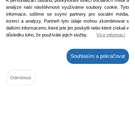
K personalizaci obsahu, poskytování funkcí sociálních médií a
Skladem na prodejně
analýze naší návštěvnosti využíváme soubory cookie. Tyto
informace, sdílíme se svými partnery pro sociální média,
Detail
inzerci a analýzy. Partneři tyto údaje mohou zkombinovat s
dalšími informacemi, které jste jim poskytli nebo které získali v
důsledku toho, že používáte jejich služby.
Více informací
Souhlasím a pokračovat
Odmítnout
Topné těleso do myčky 4055373726 ELECTROLUX / AEG,
originál
Kód: W000700402
Cena bez DPH: 1 015,77 Kč
Cena s DPH: 1 229,00 Kč
Ihned k odeslání