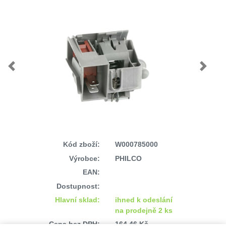
Previous
Next
Kód zboží:
W000785000
Výrobce:
PHILCO
EAN:
Dostupnost:
Hlavní sklad:
ihned k odeslání
na prodejně 2 ks
Cena bez DPH:
164,46 Kč