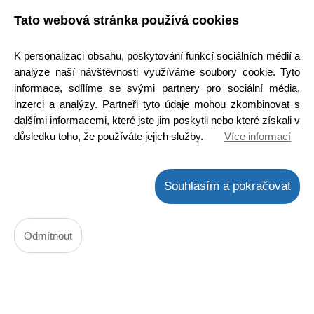
Cena s DPH:
199 Kč
Tato webová stránka používá cookies
K personalizaci obsahu, poskytování funkcí sociálních médií a
ks
Vložit do košíku
analýze naší návštěvnosti využíváme soubory cookie. Tyto
informace, sdílíme se svými partnery pro sociální média,
inzerci a analýzy. Partneři tyto údaje mohou zkombinovat s
dalšími informacemi, které jste jim poskytli nebo které získali v
důsledku toho, že používáte jejich služby.
Více informací
Popis
Zámek, blokování dveří myčky 32037542 VESTEL,
originál
Souhlasím a pokračovat
Zámek, zavírání, blokování dvířek myčky 49126287,
480140101862, Z32037542
Odmítnout
Jedná se o originální díl.
Lze použít jako náhradu dílů:
49056556 HAIER
Více informací
1048902 AMICA