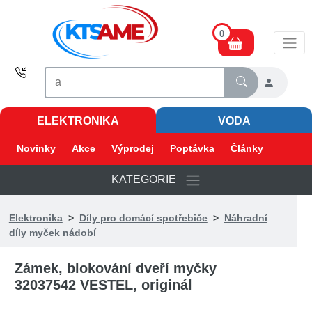
0
ELEKTRONIKA
VODA
Novinky
Akce
Výprodej
Poptávka
Články
KATEGORIE
Elektronika
>
Díly pro domácí spotřebiče
>
Náhradní
díly myček nádobí
Zámek, blokování dveří myčky
32037542 VESTEL, originál