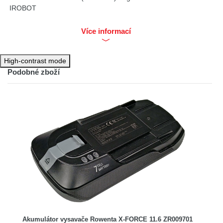
IROBOT
Akumulátor je určen pro vysavače iRobot Roomba Série 9
Více informací
High-contrast mode
Podobné zboží
Akumulátor vysavače Rowenta X-FORCE 11.6 ZR009701