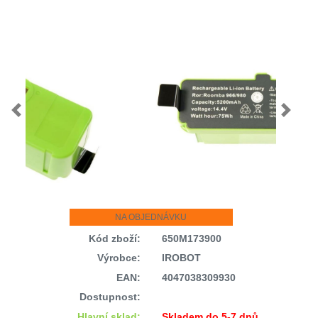
Previous
Next
NA OBJEDNÁVKU
Kód zboží:
650M173900
Výrobce:
IROBOT
EAN:
4047038309930
Dostupnost:
Hlavní sklad:
Skladem do 5-7 dnů