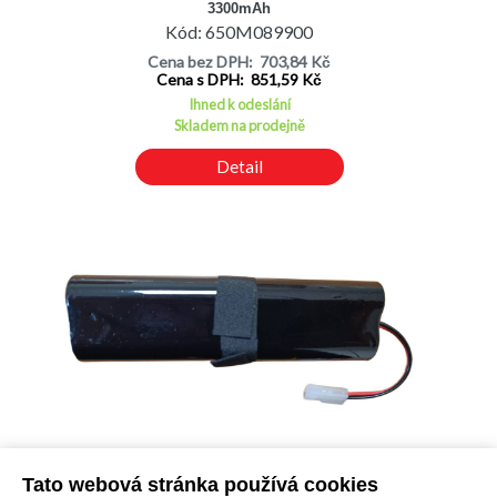
3300mAh
Kód: 650M089900
Cena bez DPH: 703,84 Kč
Cena s DPH: 851,59 Kč
Ihned k odeslání
Skladem na prodejně
Detail
Tato webová stránka používá cookies
Akumulátor 14.4V 3.0Ah robotický vysavač ETA 5225 RAGGIO -