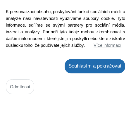
originál ETA
Kód: N00101026000
K personalizaci obsahu, poskytování funkcí sociálních médií a
Cena bez DPH: 925,68 Kč
analýze naší návštěvnosti využíváme soubory cookie. Tyto
Cena s DPH: 1 120,00 Kč
informace, sdílíme se svými partnery pro sociální média,
Ihned k odeslání
inzerci a analýzy. Partneři tyto údaje mohou zkombinovat s
Skladem na prodejně
dalšími informacemi, které jste jim poskytli nebo které získali v
Detail
důsledku toho, že používáte jejich služby.
Více informací
Souhlasím a pokračovat
Odmítnout
Akumulátor 3,6V / 1500mAh EMOS ISR18650, s pájecími