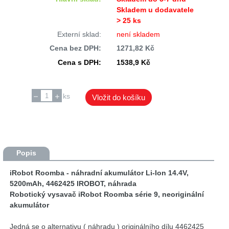
Skladem u dodavatele
> 25 ks
Externí sklad:
není skladem
Cena bez DPH:
1271,82 Kč
Cena s DPH:
1538,9 Kč
ks
Vložit do košíku
Popis
iRobot Roomba - náhradní akumulátor Li-Ion 14.4V,
5200mAh, 4462425 IROBOT, náhrada
Robotický vysavač iRobot Roomba série 9, neoriginální
akumulátor
Jedná se o alternativu ( náhradu ) originálního dílu 4462425