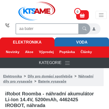
0
ELEKTRONIKA
VODA
Novinky
Akce
Výprodej
Poptávka
Články
KATEGORIE
Elektronika
>
Díly pro domácí spotřebiče
>
Náhradní
díly pro vysavače
>
Baterie vysavače
iRobot Roomba - náhradní akumulátor
Li-Ion 14.4V, 5200mAh, 4462425
IROBOT, náhrada