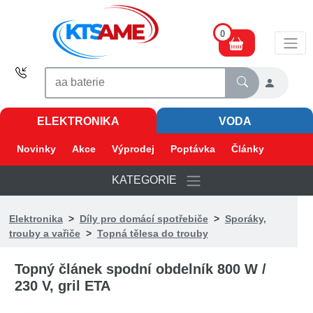
0
ELEKTRONIKA
VODA
Novinky
Akce
Výprodej
Poptávka
Články
KATEGORIE
Elektronika
>
Díly pro domácí spotřebiče
>
Sporáky,
trouby a vařiče
>
Topná tělesa do trouby
Topný článek spodní obdelník 800 W /
230 V, gril ETA