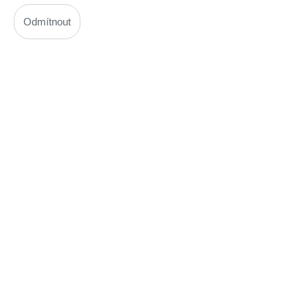
Topné těleso trouby, horní s grilem, ARCELIK / BEKO
26290003, original
Odmítnout
Kód: W000572600
Cena bez DPH: 577,72 Kč
Cena s DPH: 699,00 Kč
Ihned k odeslání
Skladem na prodejně
Detail