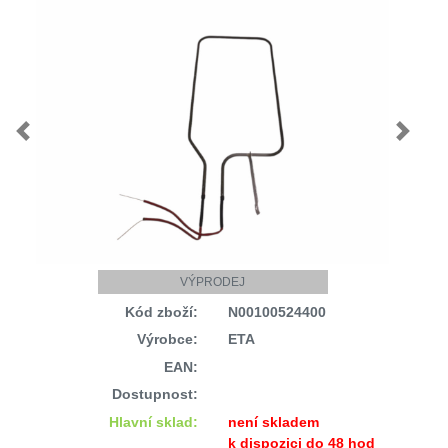
Previous
Next
VÝPRODEJ
Kód zboží:
N00100524400
Výrobce:
ETA
EAN:
Dostupnost:
Hlavní sklad:
není skladem
k dispozici do 48 hod