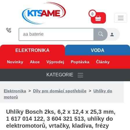
0
ELEKTRONIKA
VODA
Novinky
Akce
Výprodej
Poptávka
Články
KATEGORIE
Elektronika
>
Díly pro domácí spotřebiče
>
Uhlíky do
motorů
Uhlíky Bosch 2ks, 6,2 x 12,4 x 25,3 mm,
1 617 014 122, 3 604 321 513, uhlíky do
elektromotorů, vrtačky, kladiva, frézy