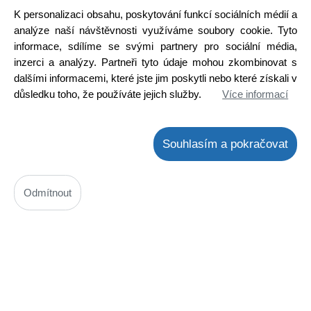
Cena bez DPH: 172,77 Kč
K personalizaci obsahu, poskytování funkcí sociálních médií a
Cena s DPH: 209,04 Kč
analýze naší návštěvnosti využíváme soubory cookie. Tyto
Ihned k odeslání
Skladem na prodejně
informace, sdílíme se svými partnery pro sociální média,
inzerci a analýzy. Partneři tyto údaje mohou zkombinovat s
Detail
dalšími informacemi, které jste jim poskytli nebo které získali v
důsledku toho, že používáte jejich služby.
Více informací
Souhlasím a pokračovat
Odmítnout
Uhlíky Bosch 2ks, 6,4 x 6,4 x 16 mm, 2 604 321 904, uhlíky do
elektromotorů, vrtačky, brusky, pily, plotostřihu
Kód: N03000202800