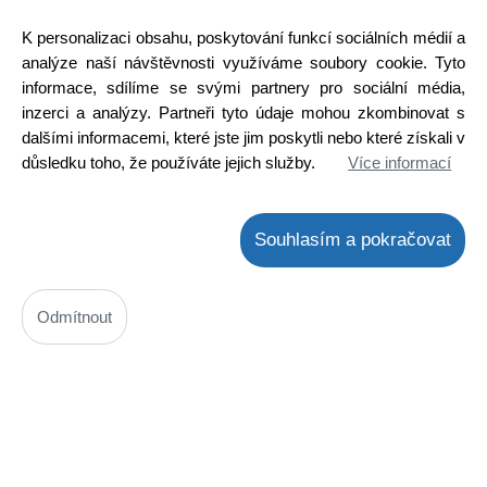
Cena bez DPH: 203,33 Kč
Cena s DPH: 246,01 Kč
K personalizaci obsahu, poskytování funkcí sociálních médií a
Ihned k odeslání
analýze naší návštěvnosti využíváme soubory cookie. Tyto
Skladem na prodejně
informace, sdílíme se svými partnery pro sociální média,
Detail
inzerci a analýzy. Partneři tyto údaje mohou zkombinovat s
dalšími informacemi, které jste jim poskytli nebo které získali v
důsledku toho, že používáte jejich služby.
Více informací
Souhlasím a pokračovat
Odmítnout
Uhlíky Zelmer 2ks, 6,1 x 10,8 x 34 mm, uhlíky s držákem bez
konektoru do elektromotoru vysavače COBRA 2000 ( ZELMER
309.0210 )
Kód: N04701273300