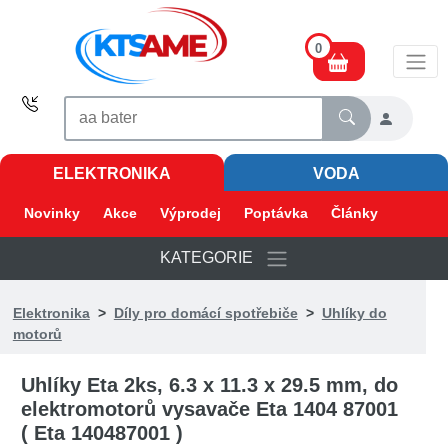
0
ELEKTRONIKA
VODA
Novinky
Akce
Výprodej
Poptávka
Články
KATEGORIE
Elektronika
>
Díly pro domácí spotřebiče
>
Uhlíky do
motorů
Uhlíky Eta 2ks, 6.3 x 11.3 x 29.5 mm, do
elektromotorů vysavače Eta 1404 87001
( Eta 140487001 )