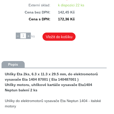
Externí sklad:
k dispozici 22 ks
Cena bez DPH:
142,45 Kč
Cena s DPH:
172,36 Kč
ks
Vložit do košíku
Popis
Uhlíky Eta 2ks, 6.3 x 11.3 x 29.5 mm, do elektromotorů
vysavače Eta 1404 87001 ( Eta 140487001 )
Uhlíky motoru, uhlíkové kartáče vysavače Eta1404
Neptun balení 2 ks
Uhlíky do elektromotorů vysavače Eta Neptun 1404 - italské
motory
Nahrazuje rozměr: 6,2 x 11,2 x 28 mm