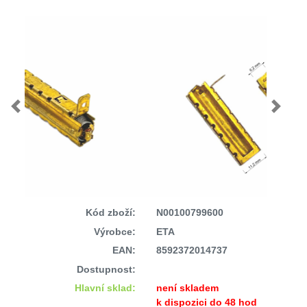
Previous
Next
Kód zboží:
N00100799600
Výrobce:
ETA
EAN:
8592372014737
Dostupnost:
Hlavní sklad:
není skladem
k dispozici do 48 hod