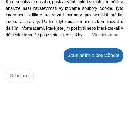
K personalizaci obsahu, poskytování funkcí sociálních médií a
Ihned k odeslání
analýze naší návštěvnosti využíváme soubory cookie. Tyto
Skladem na prodejně
informace, sdílíme se svými partnery pro sociální média,
Detail
inzerci a analýzy. Partneři tyto údaje mohou zkombinovat s
dalšími informacemi, které jste jim poskytli nebo které získali v
důsledku toho, že používáte jejich služby.
Více informací
Souhlasím a pokračovat
Odmítnout
KAPTON páska izolační žlutá, samolepící, šíře 40mm, návin
33m
Kód: 7500007300
Cena bez DPH: 229,77 Kč
Cena s DPH: 278,00 Kč