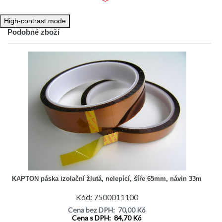
odolnost, elektroizolační pevnost, trvalou teplenou stálostí do
180°C a krátkodobou odolností až do 300°C.
High-contrast mode
Podobné zboží
KAPTON páska izolační žlutá, nelepící, šíře 65mm, návin 33m
Kód: 7500011100
Cena bez DPH: 70,00 Kč
Cena s DPH: 84,70 Kč