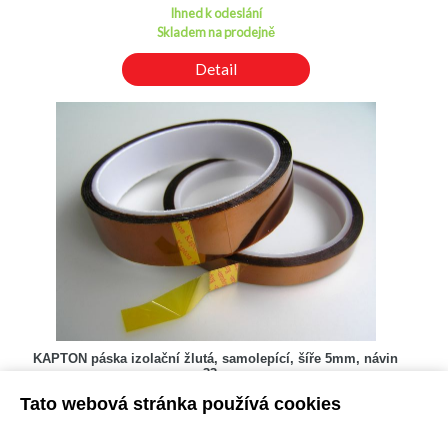
Ihned k odeslání
Skladem na prodejně
Detail
KAPTON páska izolační žlutá, samolepící, šíře 5mm, návin
33m
Kód: 7500009300
Tato webová stránka používá cookies
Cena bez DPH: 57,24 Kč
Cena s DPH: 69,25 Kč