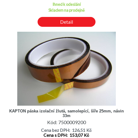
Ihned k odeslání
Skladem na prodejně
Detail
KAPTON páska izolační žlutá, samolepící, šíře 25mm, návin
33m
Kód: 7500009200
Cena bez DPH: 126,51 Kč
Cena s DPH: 153,07 Kč