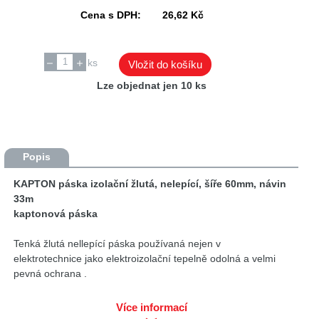
Cena s DPH:
26,62 Kč
ks
Vložit do košíku
Lze objednat jen 10 ks
Popis
KAPTON páska izolační žlutá, nelepící, šíře 60mm, návin
33m
kaptonová páska
Tenká žlutá nellepící páska používaná nejen v
elektrotechnice jako elektroizolační tepelně odolná a velmi
pevná ochrana .
Kaptonová izolační páska je běžně používána ve výrobcích
Více informací
spotřební elektroniky pro svou vysokou mechanickou