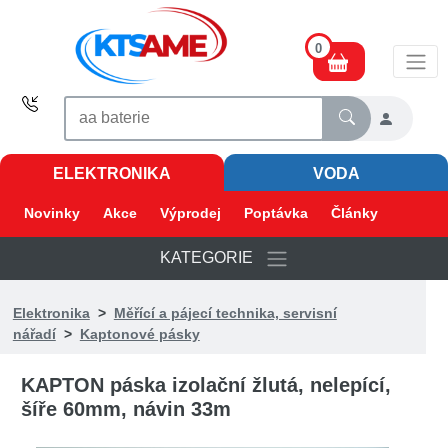
0
ELEKTRONIKA
VODA
Novinky
Akce
Výprodej
Poptávka
Články
KATEGORIE
Elektronika
>
Měřící a pájecí technika, servisní
nářadí
>
Kaptonové pásky
KAPTON páska izolační žlutá, nelepící,
šíře 60mm, návin 33m