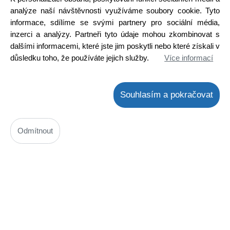
Skladem na prodejně
analýze naší návštěvnosti využíváme soubory cookie. Tyto
informace, sdílíme se svými partnery pro sociální média,
Detail
inzerci a analýzy. Partneři tyto údaje mohou zkombinovat s
VÝPRODEJ
dalšími informacemi, které jste jim poskytli nebo které získali v
důsledku toho, že používáte jejich služby.
Více informací
Souhlasím a pokračovat
Odmítnout
Šroubovák TORX 20H Antistatik ( M4.0 )
Kód: 7500001800
Cena bez DPH: 16,53 Kč
Cena s DPH: 20,00 Kč
Ihned k odeslání