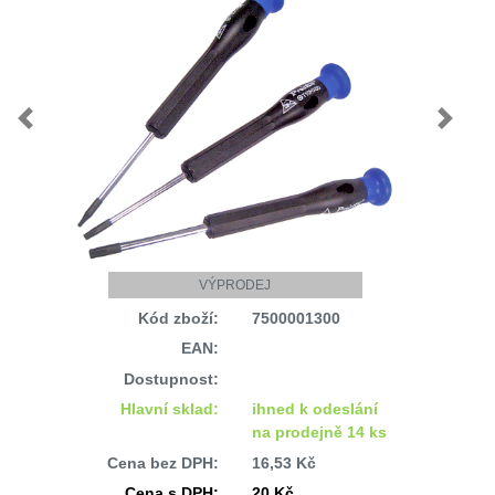
Previous
Next
VÝPRODEJ
Kód zboží:
7500001300
EAN:
Dostupnost:
Hlavní sklad:
ihned k odeslání
na prodejně 14 ks
Cena bez DPH:
16,53 Kč
Cena s DPH:
20 Kč