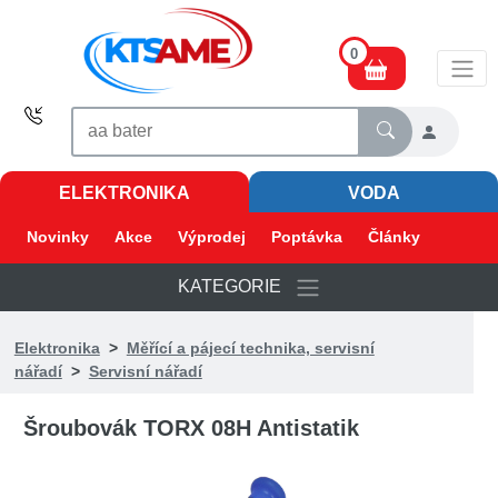
0
ELEKTRONIKA
VODA
Novinky
Akce
Výprodej
Poptávka
Články
KATEGORIE
Elektronika
>
Měřící a pájecí technika, servisní
nářadí
>
Servisní nářadí
Šroubovák TORX 08H Antistatik