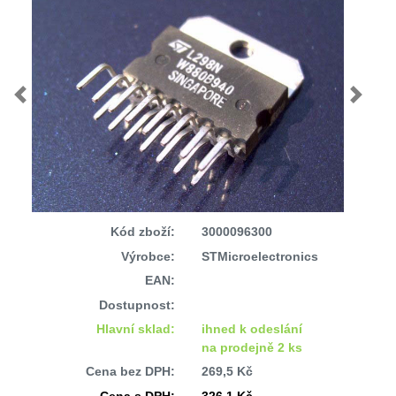
Previous
Next
Kód zboží:
3000096300
Výrobce:
STMicroelectronics
EAN:
Dostupnost:
Hlavní sklad:
ihned k odeslání
na prodejně 2 ks
Cena bez DPH:
269,5 Kč
Cena s DPH:
326,1 Kč