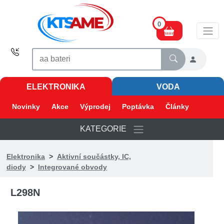
0
ELEKTRONIKA
VODA
Novinky
Akce
Výprodej
Poptávka
Články
KATEGORIE
Elektronika
>
Aktivní součástky, IC,
diody
>
Integrované obvody
L298N