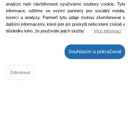
analýze naší návštěvnosti využíváme soubory cookie. Tyto
Detail
informace, sdílíme se svými partnery pro sociální média,
inzerci a analýzy. Partneři tyto údaje mohou zkombinovat s
dalšími informacemi, které jste jim poskytli nebo které získali v
důsledku toho, že používáte jejich služby.
Více informací
Souhlasím a pokračovat
Odmítnout
STK1050
Kód: 3200137400
Cena bez DPH: 370,73 Kč
Cena s DPH: 448,55 Kč
Ihned k odeslání
Skladem na prodejně