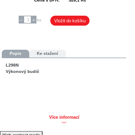
ks
Vložit do košíku
Popis
Ke stažení
L298N
Výkonový budič
Více informací
High-contrast mode