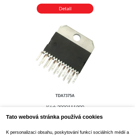
Detail
TDA7375A
Kód: 3000111900
Cena bez DPH: 278,32 Kč
Tato webová stránka používá cookies
Cena s DPH: 336,74 Kč
Ihned k odeslání
K personalizaci obsahu, poskytování funkcí sociálních médií a
Skladem na prodejně