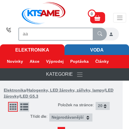
0
ELEKTRONIKA
VODA
Novinky
Akce
Výprodej
Poptávka
Články
KATEGORIE
Elektronika
/
Halogenky, LED žárovky, zářivky, lampy
/
LED
žárovky
/
LED G5.3
Položek na stránce:
Třídit dle: