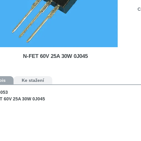
C
N-FET 60V 25A 30W 0J045
pis
Ke stažení
053
T 60V 25A 30W 0J045