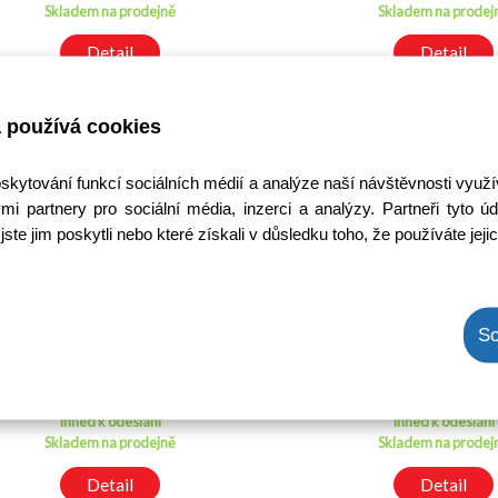
Skladem na prodejně
Skladem na prodej
Detail
Detail
 používá cookies
oskytování funkcí sociálních médií a analýze naší návštěvnosti využ
mi partnery pro sociální média, inzerci a analýzy. Partneři tyto
jste jim poskytli nebo které získali v důsledku toho, že používáte jeji
BF245B
FDP6030BL
So
Kód: 2000107100
Kód: 20002068
Cena bez DPH: 17,60 Kč
Cena bez DPH: 16,
Cena s DPH: 21,30 Kč
Cena s DPH: 19,9
Ihned k odeslání
Ihned k odeslání
Skladem na prodejně
Skladem na prodej
Detail
Detail