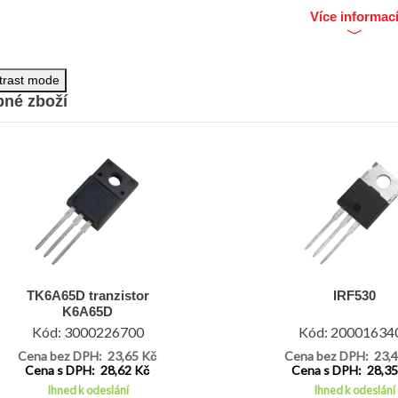
Více informac
trast mode
né zboží
TK6A65D tranzistor
IRF530
K6A65D
Kód: 3000226700
Kód: 20001634
Cena bez DPH: 23,65 Kč
Cena bez DPH: 23,
Cena s DPH: 28,62 Kč
Cena s DPH: 28,3
Ihned k odeslání
Ihned k odeslání