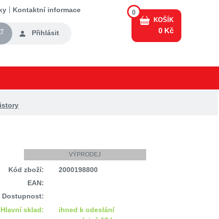
ky
Kontaktní informace
0
KOŠÍK
0 Kč
T
Přihlásit
istory
VÝPRODEJ
Kód zboží:
2000198800
EAN:
Dostupnost:
Hlavní sklad:
ihned k odeslání