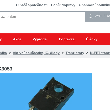
O naší společnosti
Ceník dopravy
Obchodní podmín
VYHLEDA
y
Akce
Výprodej
Poptávka
Články
nika
>
Aktivní součástky, IC, diody
>
Tranzistory
>
N-FET tranz
K3053