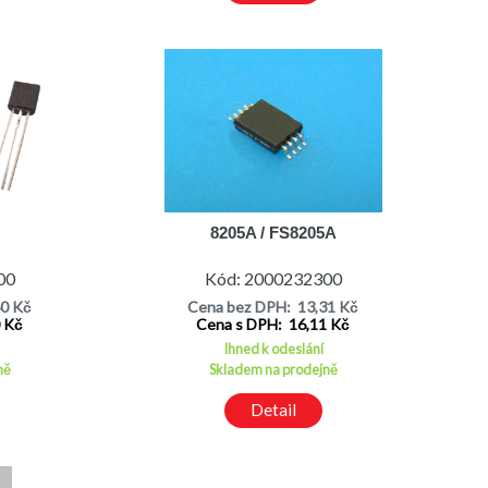
8205A / FS8205A
00
Kód: 2000232300
60 Kč
Cena bez DPH: 13,31 Kč
0 Kč
Cena s DPH: 16,11 Kč
Ihned k odeslání
ně
Skladem na prodejně
Detail