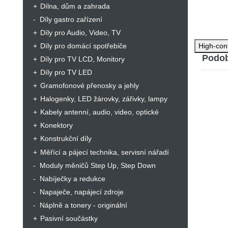
Dílna, dům a zahrada
Díly gastro zařízení
Díly pro Audio, Video, TV
High-con
Díly pro domácí spotřebiče
Podob
Díly pro TV LCD, Monitory
Díly pro TV LED
Gramofonové přenosky a jehly
Halogenky, LED žárovky, zářivky, lampy
Kabely antenní, audio, video, optické
Konektory
Konstrukční díly
Měřící a pájecí technika, servisní nářadí
Moduly měničů Step Up, Step Down
Nabíječky a redukce
Napaječe, napájecí zdroje
Náplně a tonery - originální
Pasivní součástky