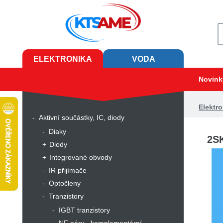
ELEKTRONIKA
VODA
Novink
Elektro
Aktivní součástky, IC, diody
Diaky
2S
Diody
Integrované obvody
IR přijímače
Optočleny
Tranzistory
IGBT tranzistory