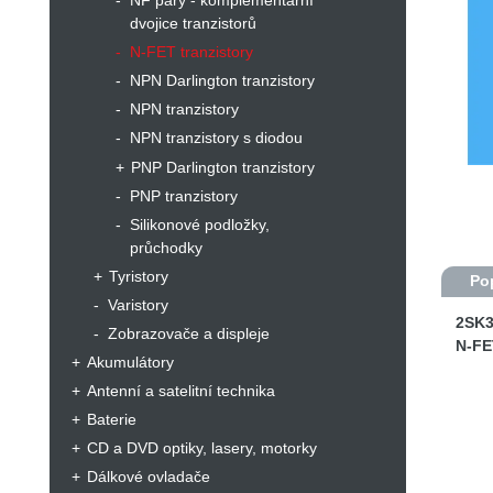
NF páry - komplementární
dvojice tranzistorů
N-FET tranzistory
NPN Darlington tranzistory
NPN tranzistory
NPN tranzistory s diodou
PNP Darlington tranzistory
PNP tranzistory
Silikonové podložky,
průchodky
Tyristory
Po
Varistory
2SK3
Zobrazovače a displeje
N-FE
Akumulátory
Antenní a satelitní technika
Baterie
CD a DVD optiky, lasery, motorky
Dálkové ovladače