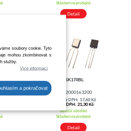
ně
Skladem na prodejně
Detail
íváme soubory cookie. Tyto
 údaje mohou zkombinovat s
ch služby.
Více informací
2SK170BL
uhlasím a pokračovat
00
Kód: 2000163200
49 Kč
Cena bez DPH: 17,60 Kč
5 Kč
Cena s DPH: 21,30 Kč
Ihned k odeslání
ně
Skladem na prodejně
Detail