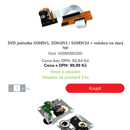
NC
Panasonic
Philips
Samsung
Sanko
DVD jednotka SOHDV1, SOH-DV1 / SOHDV1U + redukce na starý
Sanyo
typ
Kód: 500M086300
Sanyo/Fisher
Cena bez DPH: 82,64 Kč
Sharp
Cena s DPH: 99,99 Kč
Sony
Ihned k odeslání
Skladem na prodejně 9 ks
Thomson
Vestel
Koupit
ks