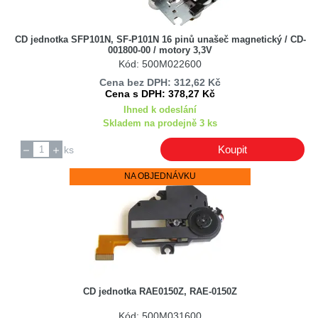
CD jednotka SFP101N, SF-P101N 16 pinů unašeč magnetický / CD-
001800-00 / motory 3,3V
Kód: 500M022600
Cena bez DPH: 312,62 Kč
Cena s DPH: 378,27 Kč
Ihned k odeslání
Skladem na prodejně 3 ks
Koupit
ks
NA OBJEDNÁVKU
CD jednotka RAE0150Z, RAE-0150Z
Kód: 500M031600