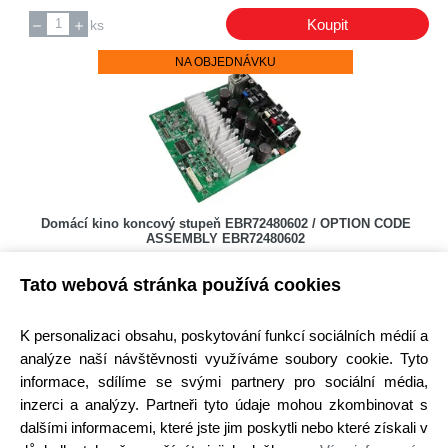
Koupit
ks
NA OBJEDNÁVKU
Domácí kino koncový stupeň EBR72480602 / OPTION CODE
ASSEMBLY EBR72480602
Kód: 450M000300
Tato webová stránka používá cookies
Cena bez DPH: 1983,41 Kč
Cena s DPH: 2399,93 Kč
Termín dodání na dotaz
K personalizaci obsahu, poskytování funkcí sociálních médií a
! není skladem !
analýze naší návštěvnosti využíváme soubory cookie. Tyto
Koupit
ks
informace, sdílíme se svými partnery pro sociální média,
inzerci a analýzy. Partneři tyto údaje mohou zkombinovat s
NA OBJEDNÁVKU
dalšími informacemi, které jste jim poskytli nebo které získali v