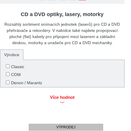
CD a DVD optiky, lasery, motorky
Rozsáhlý sortiment snímacích jednotek (laserů) pro CD a DVD
přehrávače a rekordéry. V nabídce také najdete propojovací
ploché (flat) kabely pro připojení mezi laserem a základní
deskou, motorky a unašeče pro CD a DVD mechaniky
Výrobce
Classic
COM
Denon / Marantz
Hitachi
Více hodnot
JVC
Kenwood
LG
Mabuchi
VÝPRODEJ
Mitsumi