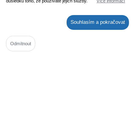
důsledku toho, že používáte jejich služby.
Více informací
Souhlasím a pokračovat
DVD mechanika DL-10 G4 SW-VU028
Odmítnout
Kód: 450M092300
Cena bez DPH: 902,41 Kč
Cena s DPH: 1091,92 Kč
Termín dodání na dotaz
! není skladem !
Koupit
ks