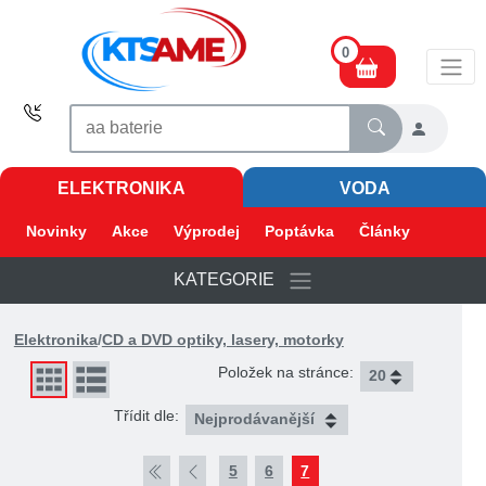
0
ELEKTRONIKA
VODA
Novinky
Akce
Výprodej
Poptávka
Články
KATEGORIE
Elektronika
/
CD a DVD optiky, lasery, motorky
Položek na stránce:
Třídit dle:
5
6
7