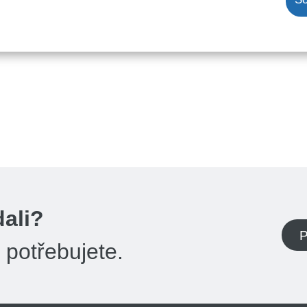
dali?
P
potřebujete.