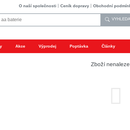
O naší společnosti
Ceník dopravy
Obchodní podmín
VYHLEDA
y
Akce
Výprodej
Poptávka
Články
Zboží nenalez