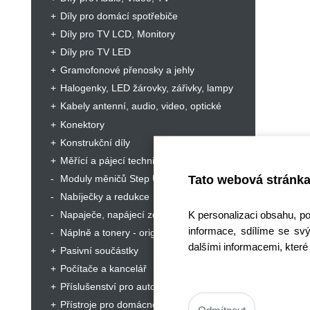
Díly pro domácí spotřebiče
Díly pro TV LCD, Monitory
Díly pro TV LED
Gramofonové přenosky a jehly
Halogenky, LED žárovky, zářivky, lampy
Kabely antenní, audio, video, optické
Konektory
Konstrukční díly
Měřící a pájecí technika, servisní nářadí
Tato webová stránka
Moduly měničů Step Up, Step Down
Nabíječky a redukce
K personalizaci obsahu, p
Napaječe, napájecí zdroje
informace, sdílíme se svý
Náplně a tonery - originální
dalšími informacemi, které 
Pasivní součástky
Počítače a kancelář
Příslušenství pro autorádia
Přístroje pro domácnost a hobby