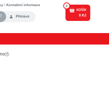
ky
Kontaktní informace
0
KOŠÍK
0 Kč
T
Přihlásit
eno