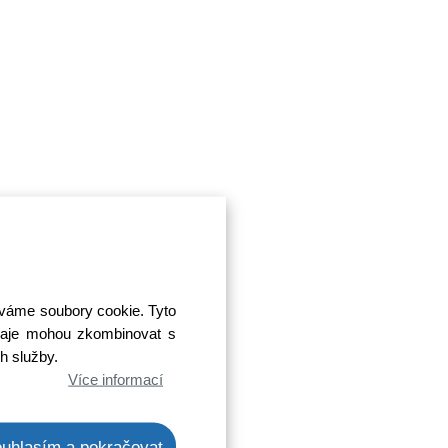
íváme soubory cookie. Tyto
 údaje mohou zkombinovat s
ch služby.
Více informací
uhlasím a pokračovat