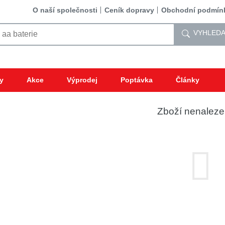
O naší společnosti
Ceník dopravy
Obchodní podmín
VYHLEDA
y
Akce
Výprodej
Poptávka
Články
Zboží nenalez