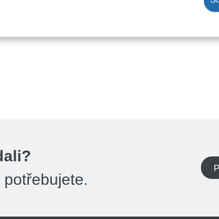
dali?
P
potřebujete.