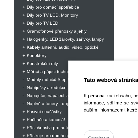
Díly pro domácí spotřebiče
Díly pro TV LCD, Monitory
Díly pro TV LED
Gramofonové přenosky a jehly
Halogenky, LED žárovky, zářivky, lampy
Kabely antenní, audio, video, optické
Konektory
Konstrukční díly
Měřící a pájecí technika, servisní nářadí
Tato webová stránka
Moduly měničů Step Up, Step Down
Nabíječky a redukce
K personalizaci obsahu, p
Napaječe, napájecí zdroje
informace, sdílíme se svý
Náplně a tonery - originální
dalšími informacemi, které 
Pasivní součástky
Počítače a kancelář
Příslušenství pro autorádia
Přístroje pro domácnost a hobby