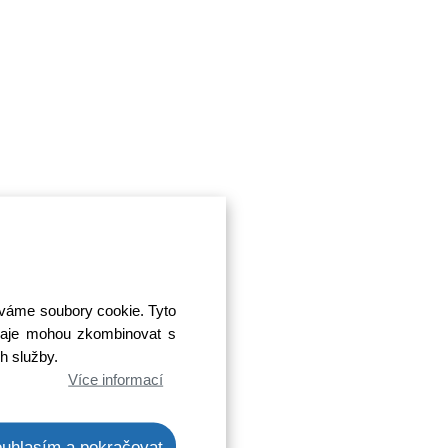
íváme soubory cookie. Tyto
 údaje mohou zkombinovat s
ch služby.
Více informací
uhlasím a pokračovat