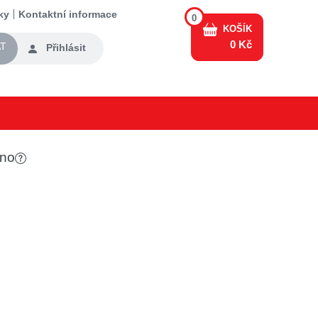
ky
Kontaktní informace
0
KOŠÍK
0 Kč
T
Přihlásit
eno