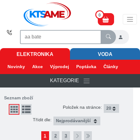
0
ELEKTRONIKA
VODA
Novinky
Akce
Výprodej
Poptávka
Články
KATEGORIE
Seznam zboží
Položek na stránce:
Třídit dle:
1
2
3