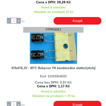
Cena s DPH: 29,28 Kč
Ihned k odeslání
Skladem na prodejně 23 ks
Koupit
ks
VÝPRODEJ
470uF/6,3V - 85°C Rubycon YK kondenzátor elektrolytický
Kód: 6200064600
Cena bez DPH: 0,97 Kč
Cena s DPH: 1,17 Kč
Ihned k odeslání
Skladem na prodejně > 25 ks
Koupit
ks