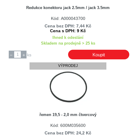
Redukce konektoru jack 2.5mm / jack 3.5mm
Kód: A000043700
Cena bez DPH: 7,44 Kč
Cena s DPH: 9 Kč
Ihned k odeslání
Skladem na prodejně > 25 ks
Koupit
ks
VÝPRODEJ
řemen 19,5 - 2,0 mm čtvercový
Kód: 600M035600
Cena bez DPH: 24,2 Kč