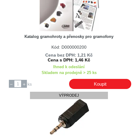
Katalog gramohroty a přenosky pro gramofony
Kód: D000000200
Cena bez DPH: 1,21 Kč
Cena s DPH: 1,46 Kč
Ihned k odeslání
Skladem na prodejně > 25 ks
Koupit
ks
VÝPRODEJ