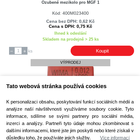
Ozubené mezikolo pro MGF 1
Kód: 400M023400
Cena bez DPH: 0,62 Kč
Cena s DPH: 0,75 Kč
Ihned k odeslání
Skladem na prodejně > 25 ks
Koupit
ks
VÝPRODEJ
Tato webová stránka používá cookies
K personalizaci obsahu, poskytování funkcí sociálních médií a
analýze naší návštěvnosti využíváme soubory cookie. Tyto
Kondenzátor IMP. 12nF/1600V
informace, sdílíme se svými partnery pro sociální média,
inzerci a analýzy. Partneři tyto údaje mohou zkombinovat s
Kód: 6200053700
dalšími informacemi, které jste jim poskytli nebo které získali v
Cena bez DPH: 6,05 Kč
Cena s DPH: 7,32 Kč
důsledku toho, že používáte jejich služby.
Více informací